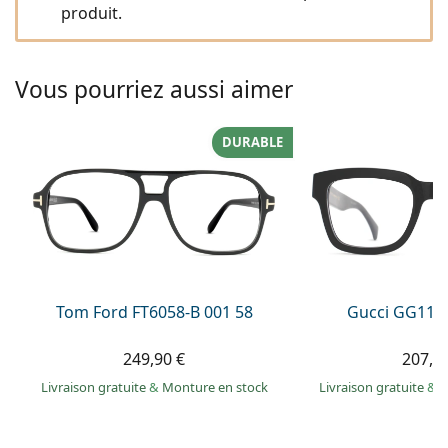
Solutions salines
produit.
02 446 01 11
Marc Jacobs
Gucci
Toutes les solutions
hors ligne
Toutes les marques
Persol
Vous pourriez aussi aimer
Prada
DURABLE
Toutes les marques
Tom Ford FT6058-B 001 58
Gucci GG113
249,90 €
207,9
Livraison gratuite
&
Monture en stock
Livraison gratuite
&
M