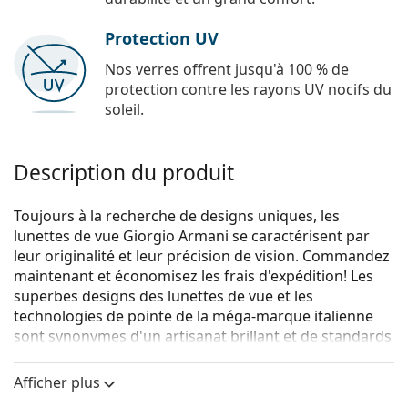
Protection UV
Nos verres offrent jusqu'à 100 % de
protection contre les rayons UV nocifs du
soleil.
Description du produit
Toujours à la recherche de designs uniques, les
lunettes de vue Giorgio Armani se caractérisent par
leur originalité et leur précision de vision. Commandez
maintenant et économisez les frais d'expédition! Les
superbes designs des lunettes de vue et les
technologies de pointe de la méga-marque italienne
sont synonymes d'un artisanat brillant et de standards
à la mode. Choisissez votre paire de lunettes de vue
pour un look unique.
Afficher plus
Giorgio Armani 0AR7174 5042 54
sont des lunettes