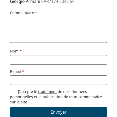
Giorgio Armani
0AR7174 5042 54
nez ajustables:
Clip-on:
Non
Commentaire
*
Accessoires
Étui:
Oui
Tissu de
Oui
nettoyage:
Nom
*
Autres
Sexe:
Pour hommes
Catégorie:
Lunettes de vue
E-mail
*
Marque:
Giorgio Armani
Code:
0AR7174 5042 54
J’accepte le
traitement
de mes données
personnelles et la publication de mon commentaire
sur le site
Envoyer