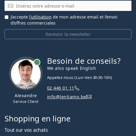
E-mail
J’accepte
l’utilisation
de mon adresse email et l’envoi
d’offres commerciales
Recevoir la newsletter
Besoin de conseils?
hors ligne
We also speak English
Appelez-nous (Lun-Ven 8h30-16h)
02 446 01 11
Alexandre
info@lentiamo.be
Service Client
Shopping en ligne
Tout sur vos achats