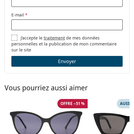
E-mail
*
J’accepte le
traitement
de mes données
personnelles et la publication de mon commentaire
sur le site
Envoyer
Vous pourriez aussi aimer
OFFRE −51 %
AUSSI 