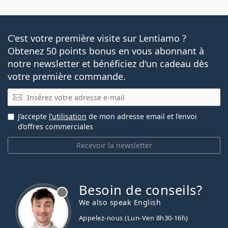
C'est votre première visite sur Lentiamo ?
Obtenez 50 points bonus en vous abonnant à
notre newsletter et bénéficiez d'un cadeau dès
votre première commande.
E-mail
J’accepte
l’utilisation
de mon adresse email et l’envoi
d’offres commerciales
Recevoir la newsletter
Besoin de conseils?
hors ligne
We also speak English
Appelez-nous (Lun-Ven 8h30-16h)