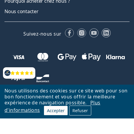
Pourquoi acheter chez nous ?
Nous contacter
Facebook
Instagram
YouTube
LinkedIn
Suivez-nous sur
Évaluation
Nous utilisons des cookies sur ce site web pour son
bon fonctionnement et vous offrir la meilleure
expérience de navigation possible.
Plus
d'informations
Accepter
Refuser
Retour à la page d'accueil
Haut
Nederlands
Lentiamo.be est géré et exploité par Lentiamo s.r.o., République
tchèque
Un service en ligne pour vous depuis 18 ans.