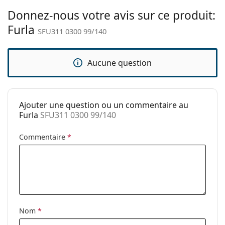
Tissu de
Oui
nettoyage:
Donnez-nous votre avis sur ce produit:
Furla
Autres
SFU311 0300 99/140
Sexe:
Pour femmes
Catégorie:
Lunettes de soleil
Aucune question
Marque:
Furla
Utilisation:
Mode
Ajouter une question ou un commentaire au
Code:
SFU311 0300 99/140
Furla
SFU311 0300 99/140
Commentaire
*
Nom
*