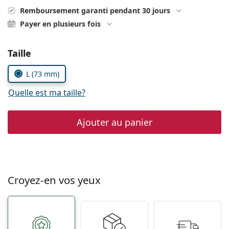
hors ligne
Toutes les marques
Remboursement garanti pendant 30 jours
Persol
Payer en plusieurs fois
Prada
Choisissez les paramètres
Taille
Toutes les marques
L (73 mm)
Quelle est ma taille?
Ajouter au panier
Croyez-en vos yeux