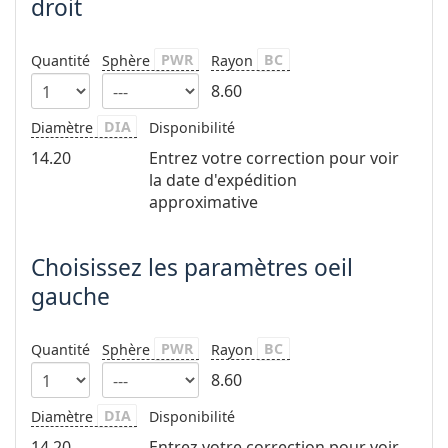
droit
hors ligne
Toutes les marques
Persol
PWR
BC
Quantité
Sphère
Rayon
Prada
8.60
Toutes les marques
DIA
Diamètre
Disponibilité
14.20
Entrez votre correction pour voir
la date d'expédition
approximative
Choisissez les paramètres oeil
gauche
PWR
BC
Quantité
Sphère
Rayon
8.60
DIA
Diamètre
Disponibilité
14.20
Entrez votre correction pour voir