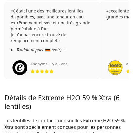
C'était l'une des meilleures lentilles
excellente l
disponibles, avec une teneur en eau
grandes mar
extrêmement élevée et une très grande
perméabilité à l'air.
Je n'ai pas encore trouvé de
remplacement complet.
Traduit depuis
(
voir
)
Anonyme
,
Il y a 2 ans
An
évaluation 5 sur 5
Détails de Extreme H2O 59 % Xtra (6
lentilles)
Les lentilles de contact mensuelles Extreme H2O 59 %
Xtra sont spécialement conçues pour les personnes