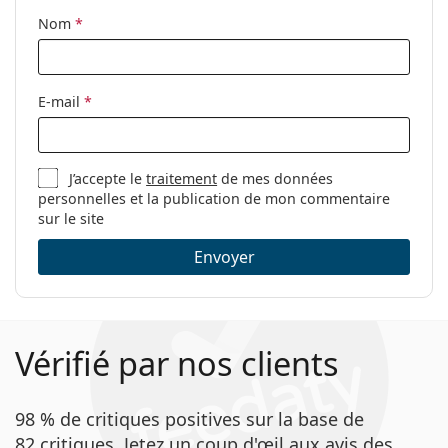
Indicateur
Non
Nom
*
endroit/envers:
Paquet
Fabriquant:
HydrogelVision
E-mail
*
Nombre de
6
lentilles:
J’accepte le
traitement
de mes données
Poids:
34 g
personnelles et la publication de mon commentaire
Autres
sur le site
Catégorie:
Lentilles mensuelles
Envoyer
Lentilles de contact
Lentilles sphériques et asphériques
Vérifié par nos clients
98 % de critiques positives sur la base de
82 critiques. Jetez un coup d'œil aux avis des