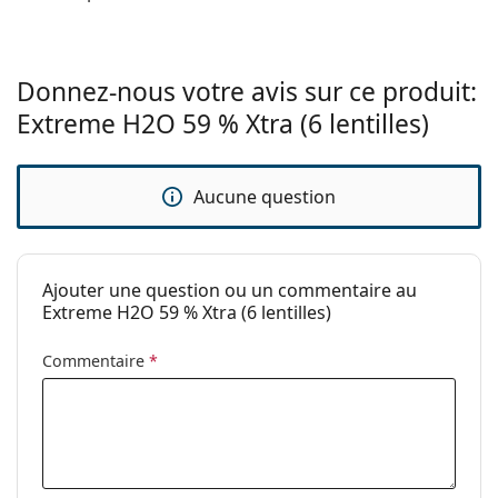
Caractéristiques des verres
Matériau:
Hioxifilcon A
Donnez-nous votre avis sur ce produit:
Hydrophilie:
59 %
Extreme H2O 59 % Xtra (6 lentilles)
Transmissibilité
16 Dk/t
à l'oxygène:
Filtre UV:
Non
Aucune question
En silicone
Non
hydrogel:
Ajouter une question ou un commentaire au
Utilisation
Extreme H2O 59 % Xtra (6 lentilles)
Expiration:
Au moins 35 mois
Commentaire
*
Teinte de
Oui
manipulation:
Vous pouvez
Non
dormir avec ces
lentilles: