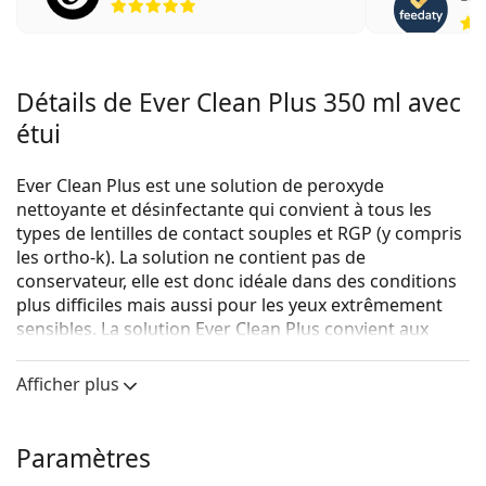
Détails de Ever Clean Plus 350 ml avec
étui
Ever Clean Plus est une solution de peroxyde
nettoyante et désinfectante qui convient à tous les
types de lentilles de contact souples et RGP (y compris
les ortho-k). La solution ne contient pas de
conservateur, elle est donc idéale dans des conditions
plus difficiles mais aussi pour les yeux extrêmement
sensibles. La solution Ever Clean Plus convient aux
utilisateurs de lentilles de contact qui recherchent un
confort et une sécurité maximale.
Afficher plus
L'effet de nettoyage est obtenu à l'aide d'un système
de tablette en deux étapes. Grâce à sa composition,
Paramètres
l'oxygène actif au cours de la première phase de
nettoyage atteint son niveau maximum, soit le double