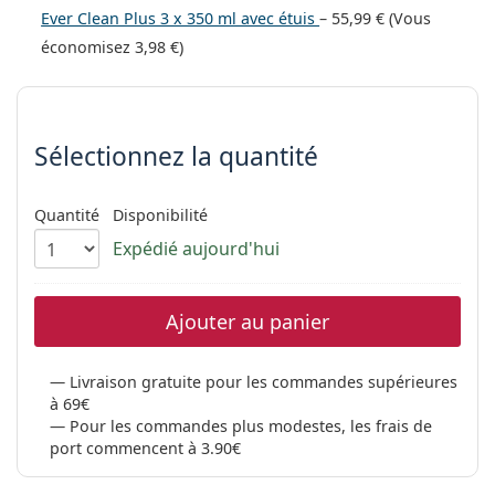
hors ligne
Toutes les marques
Ever Clean Plus 3 x 350 ml avec étuis
–
55,99 €
(Vous
Persol
économisez
3,98 €
)
Prada
Choisissez les paramètres
Toutes les marques
Sélectionnez la quantité
Quantité
Disponibilité
Expédié aujourd'hui
Ajouter au panier
Livraison gratuite pour les commandes supérieures
à 69€
Pour les commandes plus modestes, les frais de
port commencent à 3.90€