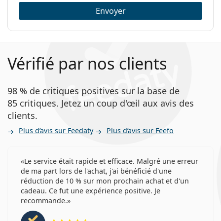
(2 heures), la solution deviendra vert clair et les
Envoyer
lentilles seront désinfectées, propres, neutralisées et
prêtes à l'emploi.
Agiter doucement le boîtier avant de retirer les
lentilles,
Vérifié par nos clients
Après avoir retiré les lentilles, vider le boîtier et le et
ensuite le sécher à l'air.
98 % de critiques positives sur la base de
Ever Clean Plus remplace la solution Ever Clean. Sa
85 critiques. Jetez un coup d'œil aux avis des
composition améliorée permet d'éliminer encore plus
clients.
efficacement les lipides à la surface des lentilles de
Plus d’avis sur Feedaty
Plus d’avis sur Feefo
contact.
Le produit Ever Clean Plus se compose de deux
éléments : des comprimés et une solution de
Le service était rapide et efficace. Malgré une erreur
peroxyde. Chaque composant a une date de
de ma part lors de l'achat, j'ai bénéficié d'une
péremption différente. La durée de conservation finale
réduction de 10 % sur mon prochain achat et d'un
cadeau. Ce fut une expérience positive. Je
de l'ensemble du produit correspond toujours à la
recommande.
date de péremption des comprimés, qui est inférieure
à la date de péremption de la solution de peroxyde.
évaluation 5 sur 5