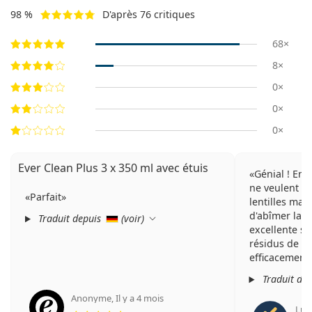
98 %
D'après 76 critiques
68×
8×
0×
0×
0×
Ever Clean Plus 3 x 350 ml avec étuis
Génial ! Enf
ne veulent pa
Parfait
lentilles man
d'abîmer la l
Traduit depuis
(
voir
)
excellente so
résidus de p
efficacement.
Traduit de
Anonyme
,
Il y a 4 mois
évaluation 5 sur 5
Luca