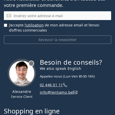
votre première commande.
E-mail
J’accepte
l’utilisation
de mon adresse email et l’envoi
d’offres commerciales
Recevoir la newsletter
Besoin de conseils?
hors ligne
We also speak English
Appelez-nous (Lun-Ven 8h30-16h)
02 446 01 11
Alexandre
info@lentiamo.be
Service Client
Shopping en ligne