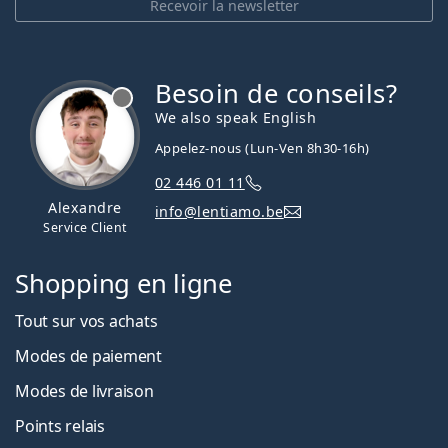
Recevoir la newsletter
Besoin de conseils?
hors ligne
We also speak English
Appelez-nous (Lun-Ven 8h30-16h)
02 446 01 11
Alexandre
info@lentiamo.be
Service Client
Shopping en ligne
Tout sur vos achats
Modes de paiement
Modes de livraison
Points relais