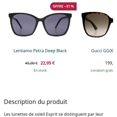
hors ligne
Toutes les marques
OFFRE −51 %
Persol
Prada
Toutes les marques
Lentiamo Petra Deep Black
Gucci GG002
22,05 €
199,9
45,00 €
en stock
Livraison gratui
Description du produit
Les lunettes de soleil Esprit se distinguent par leur