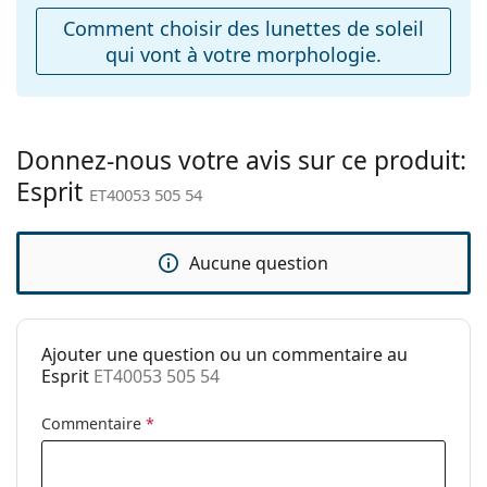
ajustables:
Comment choisir des lunettes de soleil
qui vont à votre morphologie.
Charnière à
Non
ressort:
Accessoires
Étui:
Oui
Donnez-nous votre avis sur ce produit:
Esprit
Tissu de
Oui
ET40053 505 54
nettoyage:
Autres
Aucune question
Sexe:
Pour femmes
Catégorie:
Lunettes de soleil
Ajouter une question ou un commentaire au
Marque:
Esprit
Esprit
ET40053 505 54
Utilisation:
Mode
Commentaire
*
Code:
ET40053 505 54