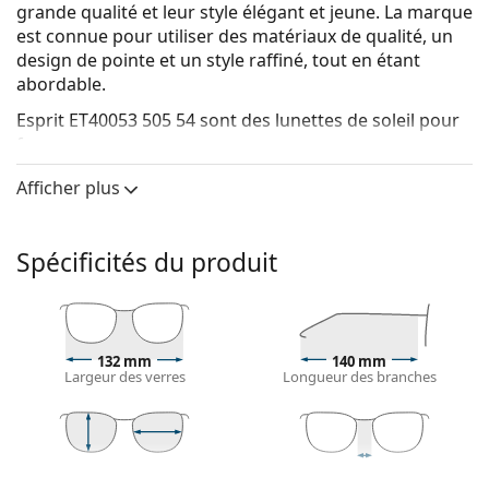
grande qualité et leur style élégant et jeune. La marque
est connue pour utiliser des matériaux de qualité, un
design de pointe et un style raffiné, tout en étant
abordable.
Esprit ET40053 505 54
sont des lunettes de soleil pour
femmes.
Voyez à quoi vous ressemblez avec ces lunettes de
Afficher plus
soleil grâce à la fonction d'essayage virtuel de
Lentiamo.
Spécificités du produit
Monture de lunettes de soleil
La couleur grise de la monture s'accorde
parfaitement avec tous les types de teint et des
cheveux roux, gris, blancs ou blond foncé.
132 mm
140 mm
Lunettes de soleil à montures carrées
sont un choix
Largeur des verres
Longueur des branches
idéal pour les personnes ayant une forme de visage
ronde, ovale ou triangulaire.
La monture des lunettes de soleil est fabriquée en
plastique de grande qualité, ce qui offre une grande
42 mm
54 mm
16 mm