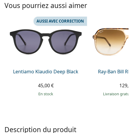
Solutions salines
Vous pourriez aussi aimer
02 446 01 11
Marc Jacobs
Gucci
Toutes les solutions
hors ligne
Toutes les marques
AUSSI AVEC CORRECTION
Persol
Prada
Toutes les marques
Lentiamo Klaudio Deep Black
Ray-Ban Bill R
45,00 €
129,9
en stock
Livraison gratui
Description du produit