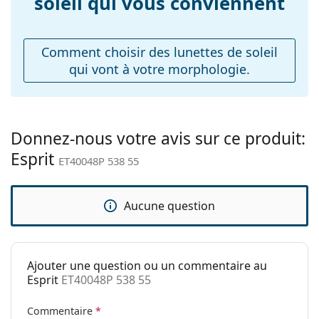
soleil qui vous conviennent
Poids:
varier.
215 g
Le chiffon fourni est idéal pour le nettoyage et
Plaquettes de nez
Oui
l'entretien des lunettes de soleil. Certains modèles
ajustables:
Comment choisir des lunettes de soleil
peuvent être livrés avec un sac en tissu au lieu d'un
qui vont à votre morphologie.
Charnière à
chiffon.
Non
ressort:
Explorez la gamme complète de
lunettes de soleil
pour
Accessoires
découvrir d'autres modèles de marques populaires.
Étui:
Oui
Donnez-nous votre avis sur ce produit:
Esprit
Tissu de
Oui
ET40048P 538 55
nettoyage:
Autres
Aucune question
Sexe:
Unisex
Catégorie:
Lunettes de soleil
Ajouter une question ou un commentaire au
Marque:
Esprit
Esprit
ET40048P 538 55
Utilisation:
Mode
Commentaire
*
Code:
ET40048P 538 55