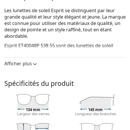
Les lunettes de soleil Esprit se distinguent par leur
grande qualité et leur style élégant et jeune. La marque
est connue pour utiliser des matériaux de qualité, un
design de pointe et un style raffiné, tout en étant
abordable.
Esprit ET40048P 538 55
sont des lunettes de soleil
unisexes.
Voyez à quoi vous ressemblez avec ces lunettes de
Afficher plus
soleil grâce à la fonction d'essayage virtuel de
Lentiamo.
Spécificités du produit
Monture de lunettes de soleil
La couleur noire de la monture s'accorde
parfaitement avec tous les types de teint et des
cheveux blonds clairs, châtains clairs ou noirs.
134 mm
145 mm
Lunettes de soleil à montures carrées
sont un choix
Largeur des verres
Longueur des branches
idéal pour les personnes ayant une forme de visage
ronde, ovale ou triangulaire.