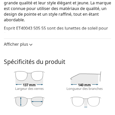
grande qualité et leur style élégant et jeune. La marque
est connue pour utiliser des matériaux de qualité, un
design de pointe et un style raffiné, tout en étant
abordable.
Esprit ET40043 505 55
sont des lunettes de soleil pour
femmes.
Voyez à quoi vous ressemblez avec ces lunettes de
Afficher plus
soleil grâce à la fonction d'essayage virtuel de
Lentiamo.
Spécificités du produit
Monture de lunettes de soleil
La couleur grise de la monture s'accorde
parfaitement avec tous les types de teint et des
cheveux roux, gris, blancs ou blond foncé.
137 mm
140 mm
Lunettes de soleil à montures carrées
sont un choix
Largeur des verres
Longueur des branches
idéal pour les personnes ayant une forme de visage
ronde, ovale ou triangulaire.
La monture des lunettes de soleil est en métal, qui
tient bien sa forme et offre une grande stabilité et
46 mm
55 mm
18 mm