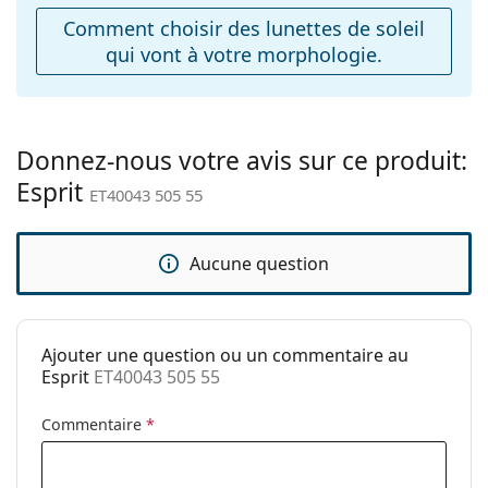
ajustables:
Comment choisir des lunettes de soleil
qui vont à votre morphologie.
Charnière à
Non
ressort:
Accessoires
Étui:
Oui
Donnez-nous votre avis sur ce produit:
Esprit
Tissu de
Oui
ET40043 505 55
nettoyage:
Autres
Aucune question
Sexe:
Pour femmes
Catégorie:
Lunettes de soleil
Ajouter une question ou un commentaire au
Marque:
Esprit
Esprit
ET40043 505 55
Utilisation:
Mode
Commentaire
*
Code:
ET40043 505 55