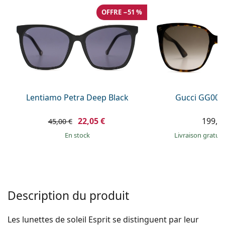
hors ligne
Toutes les marques
OFFRE −51 %
Persol
Prada
Toutes les marques
Lentiamo Petra Deep Black
Gucci GG002
22,05 €
199,9
45,00 €
en stock
Livraison gratui
Description du produit
Les lunettes de soleil Esprit se distinguent par leur