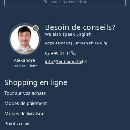
Recevoir la newsletter
Besoin de conseils?
hors ligne
We also speak English
Appelez-nous (Lun-Ven 8h30-16h)
02 446 01 11
Alexandre
info@lentiamo.be
Service Client
Shopping en ligne
Tout sur vos achats
Modes de paiement
Modes de livraison
Points relais