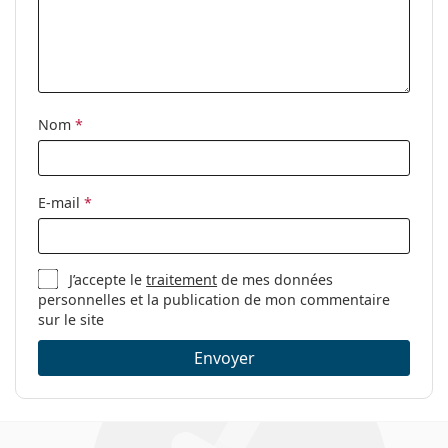
Étui:
Oui
Tissu de
Oui
nettoyage:
Autres
Nom
*
Sexe:
Pour femmes
Catégorie:
Lunettes de vue
Marque:
Esprit
E-mail
*
Code:
ET33443 531 51
J’accepte le
traitement
de mes données
personnelles et la publication de mon commentaire
sur le site
Envoyer