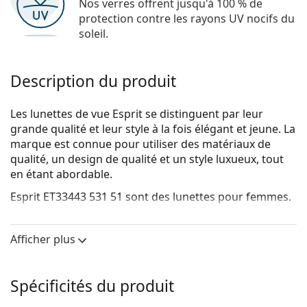
Nos verres offrent jusqu'à 100 % de
protection contre les rayons UV nocifs du
soleil.
Description du produit
Les lunettes de vue Esprit se distinguent par leur
grande qualité et leur style à la fois élégant et jeune. La
marque est connue pour utiliser des matériaux de
qualité, un design de qualité et un style luxueux, tout
en étant abordable.
Esprit ET33443 531 51
sont des lunettes pour femmes.
Voyez de quoi vous avez l'air avec ces lunettes grâce à
la fonction d'essai virtuel de Lentiamo.
Afficher plus
Monture de lunettes de vue
La couleur rouge de la monture s'accorde
Spécificités du produit
parfaitement avec tous les teints et les cheveux