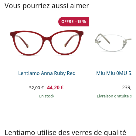
Solutions salines
Vous pourriez aussi aimer
02 446 01 11
Marc Jacobs
Gucci
Toutes les solutions
hors ligne
Toutes les marques
OFFRE −15 %
Persol
Prada
Toutes les marques
Lentiamo Anna Ruby Red
Miu Miu 0MU 53
44,20 €
239,9
52,00 €
en stock
Livraison gratuite
&
M
Lentiamo utilise des verres de qualité