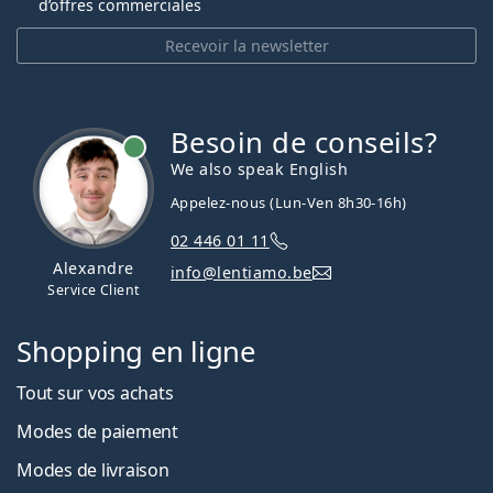
d’offres commerciales
Recevoir la newsletter
Besoin de conseils?
hors ligne
We also speak English
Appelez-nous (Lun-Ven 8h30-16h)
02 446 01 11
Alexandre
info@lentiamo.be
Service Client
Shopping en ligne
Tout sur vos achats
Modes de paiement
Modes de livraison