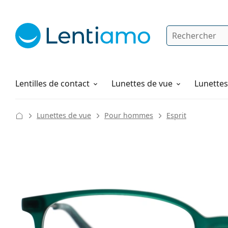
Rechercher
Je suis déjà client chez Lentiamo
Navigation sur le site
Solutions
Comment commander
Lentilles de contact
Lunettes de vue
Lunettes 
Lunettes de vue
Pour hommes
Esprit