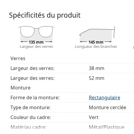
Accessoires
Spécificités du produit
Nous livrons les lunettes dans leur étui d'origine. La
Le chiffon fourni est idéal pour le nettoyage et l'en
livrés avec un sac en tissu au lieu d'un chiffon.
Explorez la gamme complète de
lunettes de vue
pour dé
135 mm
145 mm
Largeur des verres
Longueur des branches
des lunettes
si vous avez besoin d'aide pour choisir.
Ceci est un dispositif médical. Lisez le mode d'emploi ava
Verres
Largeur des verres:
38 mm
Largeur des verres:
52 mm
Monture
Forme de la monture:
Rectangulaire
Type de monture:
Monture cerclée
Couleur du cadre:
Vert
Matériau cadre:
Métal/Plastique