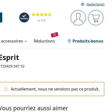
Nederlands
Barre de navigation
Évaluation
Vous êtes connec
Votre pa
4,7
/5
t accessoires
réductions
Produits-bonus
Esprit
ET33429 547 52
Actuellement, nous ne vendons pas ce produit.
Vous pourriez aussi aimer