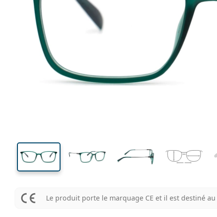
135 mm
Largeur des verres
Largeu
des verr
38 mm
52 mm
Largeur des verres
Largeur des verres
Le produit porte le marquage CE et il est destiné 