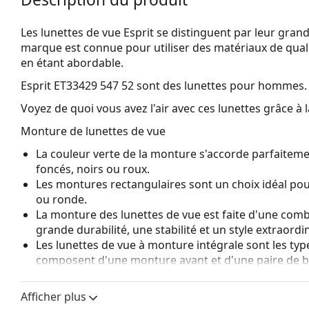
Les lunettes de vue Esprit se distinguent par leur grande 
marque est connue pour utiliser des matériaux de qualit
en étant abordable.
Esprit ET33429 547 52
sont des lunettes pour hommes.
Voyez de quoi vous avez l'air avec ces lunettes grâce à l
Monture de lunettes de vue
La couleur verte de la monture s'accorde parfaiteme
foncés, noirs ou roux.
Les montures rectangulaires sont un choix idéal po
ou ronde.
La monture des lunettes de vue est faite d'une combi
grande durabilité, une stabilité et un style extraordin
Les lunettes de vue à monture intégrale sont les typ
composent d'une monture avant et d'une paire de b
votre style grâce à leur design remarquable. L'un de l
fait qu'elles enferment entièrement le verre, et sur
Afficher plus
de monture convient à tous les verres, y compris le