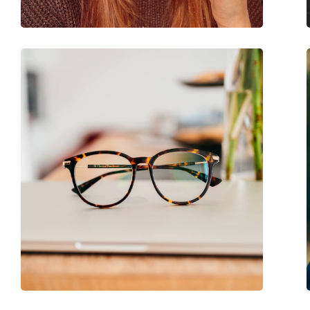
Code:
ET33429 547 52