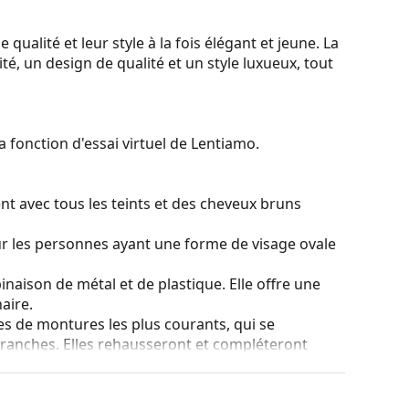
qualité et leur style à la fois élégant et jeune. La
é, un design de qualité et un style luxueux, tout
a fonction d'essai virtuel de Lentiamo.
nt avec tous les teints et des cheveux bruns
ur les personnes ayant une forme de visage ovale
naison de métal et de plastique. Elle offre une
aire.
es de montures les plus courants, qui se
ranches. Elles rehausseront et compléteront
eurs avantages est la robustesse, la durabilité, le
tout leur protection contre les dommages. Ce type
s verres de plus grande puissance optique.