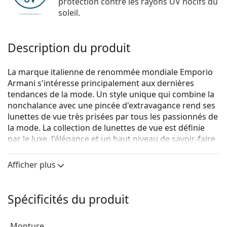
protection contre les rayons UV nocifs du
soleil.
Description du produit
La marque italienne de renommée mondiale Emporio
Armani s'intéresse principalement aux dernières
tendances de la mode. Un style unique qui combine la
nonchalance avec une pincée d'extravagance rend ses
lunettes de vue très prisées par tous les passionnés de
la mode. La collection de lunettes de vue est définie
par le luxe, l'élégance et un haut niveau de savoir-faire
artistique.
Afficher plus
Emporio Armani 0EA3177 5017
sont des lunettes pour
hommes.
Monture de lunettes de vue
Spécificités du produit
La couleur noire de la monture s'accorde
parfaitement avec tous les teints et des cheveux
Monture