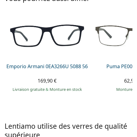
hors ligne
Toutes les marques
Persol
Prada
Toutes les marques
Emporio Armani 0EA3266U 5088 56
Puma PE0027
169,90 €
62,99
Livraison gratuite
&
Monture en stock
Monture e
Lentiamo utilise des verres de qualité
supérieure