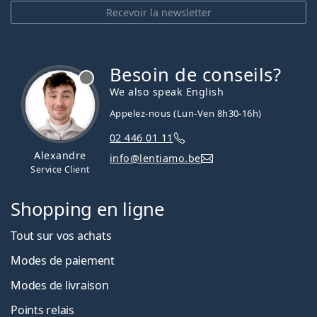
Recevoir la newsletter
Besoin de conseils?
hors ligne
We also speak English
Appelez-nous (Lun-Ven 8h30-16h)
02 446 01 11
Alexandre
info@lentiamo.be
Service Client
Shopping en ligne
Tout sur vos achats
Modes de paiement
Modes de livraison
Points relais