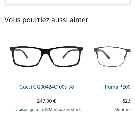
hors ligne
Toutes les marques
Persol
Vous pourriez aussi aimer
Prada
Toutes les marques
Gucci GG00424O 005 58
Puma PE0027
247,90 €
62,99
Livraison gratuite
&
Monture en stock
Monture e