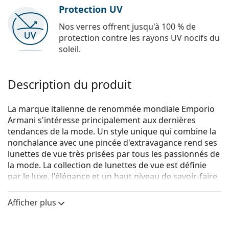
Protection UV
Nos verres offrent jusqu'à 100 % de
protection contre les rayons UV nocifs du
soleil.
Description du produit
La marque italienne de renommée mondiale Emporio
Armani s'intéresse principalement aux dernières
tendances de la mode. Un style unique qui combine la
nonchalance avec une pincée d'extravagance rend ses
lunettes de vue très prisées par tous les passionnés de
la mode. La collection de lunettes de vue est définie
par le luxe, l'élégance et un haut niveau de savoir-faire
artistique.
Afficher plus
Emporio Armani 0EA3165 5042
sont des lunettes pour
hommes.