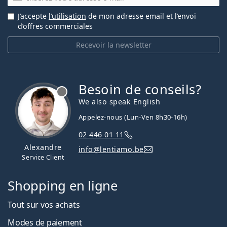
J’accepte
l’utilisation
de mon adresse email et l’envoi
d’offres commerciales
Recevoir la newsletter
Besoin de conseils?
hors ligne
We also speak English
Appelez-nous (Lun-Ven 8h30-16h)
02 446 01 11
Alexandre
info@lentiamo.be
Service Client
Shopping en ligne
Tout sur vos achats
Modes de paiement