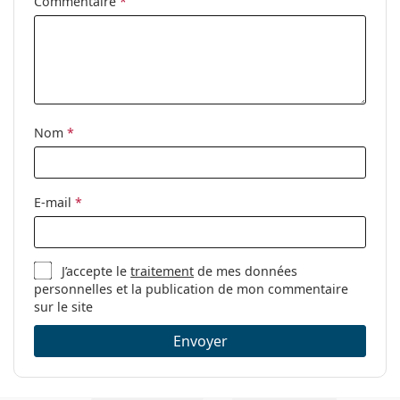
Accessoires
Commentaire
*
Étui:
Oui
Tissu de
Oui
nettoyage:
Autres
Nom
*
Sexe:
Pour hommes
Catégorie:
Lunettes de vue
Marque:
Emporio Armani
E-mail
*
Code:
0EA3152 5751 55
J’accepte le
traitement
de mes données
personnelles et la publication de mon commentaire
sur le site
Envoyer