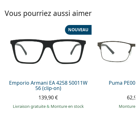
hors ligne
Toutes les marques
Persol
Vous pourriez aussi aimer
Prada
NOUVEAU
Toutes les marques
Emporio Armani EA 4258 50011W
Puma PE0027
56 (clip-on)
139,90 €
62,99
Livraison gratuite
&
Monture en stock
Monture e