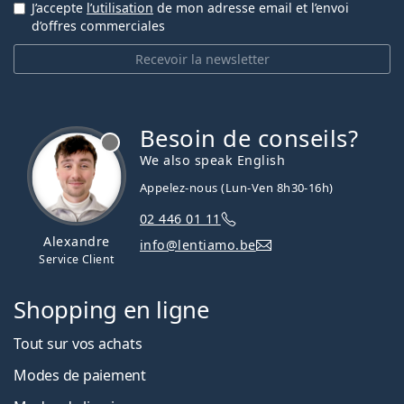
J’accepte
l’utilisation
de mon adresse email et l’envoi
d’offres commerciales
Recevoir la newsletter
Besoin de conseils?
hors ligne
We also speak English
Appelez-nous (Lun-Ven 8h30-16h)
02 446 01 11
Alexandre
info@lentiamo.be
Service Client
Shopping en ligne
Tout sur vos achats
Modes de paiement