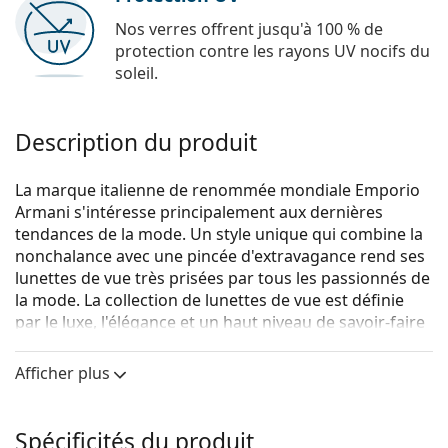
Nos verres offrent jusqu'à 100 % de
protection contre les rayons UV nocifs du
soleil.
Description du produit
La marque italienne de renommée mondiale Emporio
Armani s'intéresse principalement aux dernières
tendances de la mode. Un style unique qui combine la
nonchalance avec une pincée d'extravagance rend ses
lunettes de vue très prisées par tous les passionnés de
la mode. La collection de lunettes de vue est définie
par le luxe, l'élégance et un haut niveau de savoir-faire
artistique.
Afficher plus
Emporio Armani 0EA3152 5751 55
sont des lunettes
pour hommes.
Monture de lunettes de vue
Spécificités du produit