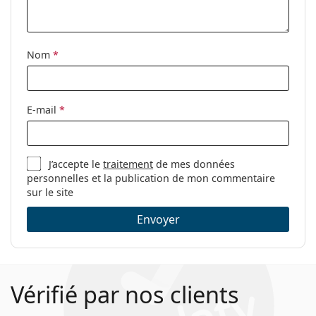
Étui:
Oui
Tissu de
Oui
nettoyage:
Nom
*
Autres
Sexe:
Pour femmes
E-mail
*
Catégorie:
Lunettes de vue
Marque:
Emporio Armani
J’accepte le
traitement
de mes données
Code:
0EA1104 3316 56
personnelles et la publication de mon commentaire
sur le site
Envoyer
Vérifié par nos clients