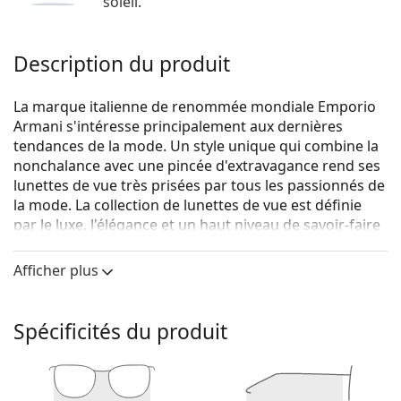
soleil.
Description du produit
La marque italienne de renommée mondiale Emporio
Armani s'intéresse principalement aux dernières
tendances de la mode. Un style unique qui combine la
nonchalance avec une pincée d'extravagance rend ses
lunettes de vue très prisées par tous les passionnés de
la mode. La collection de lunettes de vue est définie
par le luxe, l'élégance et un haut niveau de savoir-faire
artistique.
Afficher plus
Emporio Armani 0EA1104 3316 56
sont des lunettes
pour femmes.
Monture de lunettes de vue
Spécificités du produit
La couleur noire de la monture s'accorde
parfaitement avec tous les teints et des cheveux
blonds clairs, châtains clairs ou noirs.