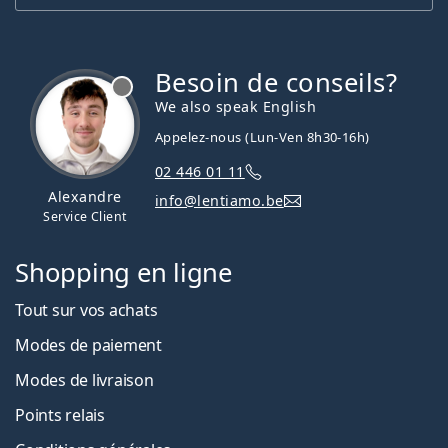
Besoin de conseils?
hors ligne
We also speak English
Appelez-nous (Lun-Ven 8h30-16h)
02 446 01 11
Alexandre
info@lentiamo.be
Service Client
Shopping en ligne
Tout sur vos achats
Modes de paiement
Modes de livraison
Points relais