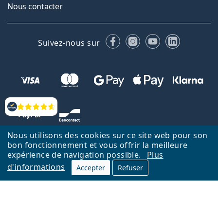
Nous contacter
Facebook
Instagram
YouTube
LinkedIn
Suivez-nous sur
Évaluation
Nous utilisons des cookies sur ce site web pour son
bon fonctionnement et vous offrir la meilleure
expérience de navigation possible.
Plus
d'informations
Accepter
Refuser
Retour à la page d'accueil
Haut
Nederlands
Lentiamo.be est géré et exploité par Lentiamo s.r.o., République
tchèque
Un service en ligne pour vous depuis 18 ans.