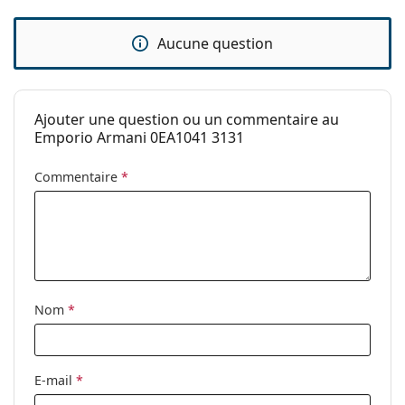
Les charnières à ressort permettent aux branches
de bouger à plus de 90°, ce qui augmente le confort
Aucune question
de port. Les montures sont plus résistantes aux
dommages et conservent plus longtemps la
bonne forme.
Accessoires
Ajouter une question ou un commentaire au
Emporio Armani 0EA1041 3131
Nous livrons les lunettes dans leur étui d'origine. La
couleur de l'étui et son design peuvent varier.
Commentaire
*
Le chiffon fourni est idéal pour le nettoyage et
l'entretien des lunettes. Certains modèles peuvent
être livrés avec un sac en tissu au lieu d'un chiffon.
Explorez la gamme complète de
lunettes de vue
pour
découvrir d'autres styles ou consultez notre
guide des
lunettes
si vous avez besoin d'aide pour choisir.
Nom
*
Ceci est un dispositif médical. Lisez le mode d'emploi
avant l'utilisation.
E-mail
*