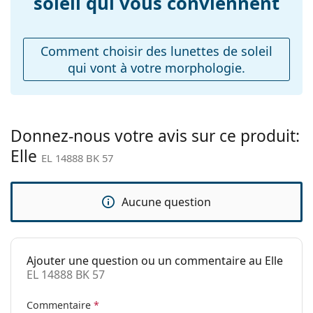
soleil qui vous conviennent
Poids:
45 g
Plaquettes de nez
Non
ajustables:
Comment choisir des lunettes de soleil
qui vont à votre morphologie.
Accessoires
Étui:
Oui
Tissu de
Oui
nettoyage:
Donnez-nous votre avis sur ce produit:
Elle
Autres
EL 14888 BK 57
Sexe:
Pour femmes
Catégorie:
Lunettes de soleil
Aucune question
Marque:
Elle
Utilisation:
Mode
Ajouter une question ou un commentaire au Elle
Code:
EL 14888 BK 57
EL 14888 BK 57
Commentaire
*