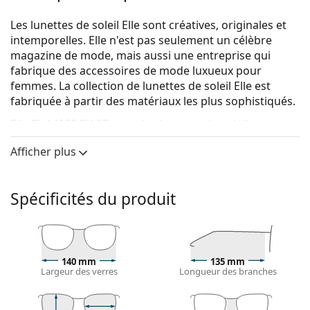
Les lunettes de soleil Elle sont créatives, originales et
intemporelles. Elle n'est pas seulement un célèbre
magazine de mode, mais aussi une entreprise qui
fabrique des accessoires de mode luxueux pour
femmes. La collection de lunettes de soleil Elle est
fabriquée à partir des matériaux les plus sophistiqués.
Elle EL 14888 BK 57
sont des lunettes de soleil pour
femmes.
Afficher plus
Monture de lunettes de soleil
La couleur noire de la monture s'accorde
Spécificités du produit
parfaitement avec tous les types de teint et des
cheveux blonds clairs, châtains clairs ou noirs.
Lunettes de soleil à montures carrées
sont un choix
idéal pour les personnes ayant une forme de visage
ronde, ovale ou triangulaire.
140 mm
135 mm
Largeur des verres
Longueur des branches
La monture des lunettes de soleil est fabriquée en
plastique de grande qualité, ce qui offre une grande
durabilité, un port confortable et un look