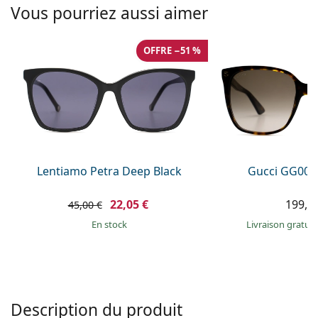
Solutions salines
Vous pourriez aussi aimer
02 446 01 11
Marc Jacobs
Gucci
Toutes les solutions
hors ligne
Toutes les marques
OFFRE −51 %
Persol
Prada
Toutes les marques
Lentiamo Petra Deep Black
Gucci GG002
22,05 €
199,9
45,00 €
en stock
Livraison gratui
Description du produit