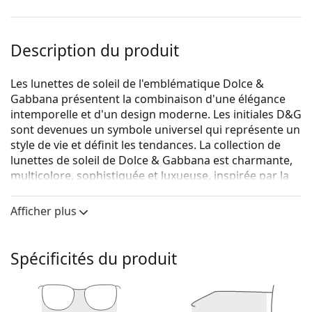
Description du produit
Les lunettes de soleil de l'emblématique Dolce &
Gabbana présentent la combinaison d'une élégance
intemporelle et d'un design moderne. Les initiales D&G
sont devenues un symbole universel qui représente un
style de vie et définit les tendances. La collection de
lunettes de soleil de Dolce & Gabbana est charmante,
multicolore, sophistiquée et luxueuse, inspirée par la
Sicile et sa culture.
Afficher plus
La collection Dolce & Gabbana a du charme, elle est
colorée, sophistiquée et luxueuse et s'inspire de la
Sicile et de sa culture.
Spécificités du produit
Dolce & Gabbana 0DG 4405 501/8G 53
sont des
lunettes de soleil pour femmes.
Voyez à quoi vous ressemblez avec ces lunettes de