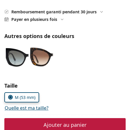
hors ligne
Toutes les marques
Persol
Remboursement garanti pendant 30 jours
Payer en plusieurs fois
Prada
Toutes les marques
Autres options de couleurs
Choisissez les paramètres
Taille
M (53 mm)
Quelle est ma taille?
Ajouter au panier