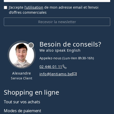
J’accepte
l’utilisation
de mon adresse email et l’envoi
d’offres commerciales
Recevoir la newsletter
Besoin de conseils?
hors ligne
We also speak English
Appelez-nous (Lun-Ven 8h30-16h)
02 446 01 11
Alexandre
info@lentiamo.be
Service Client
Shopping en ligne
Tout sur vos achats
Modes de paiement