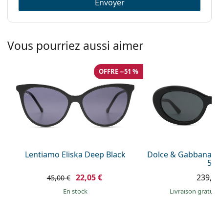
Envoyer
Vous pourriez aussi aimer
OFFRE −51 %
Lentiamo Eliska Deep Black
Dolce & Gabbana 0
54
22,05 €
239,9
45,00 €
en stock
Livraison gratui