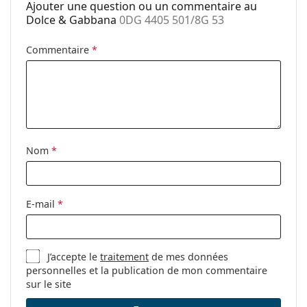
Ajouter une question ou un commentaire au
Marque:
Dolce & Gabbana
Dolce & Gabbana
0DG 4405 501/8G 53
Utilisation:
Mode
Commentaire
*
Code:
0DG 4405 501/8G 53
Disponible avec
Oui
correction:
Nom
*
E-mail
*
J’accepte le
traitement
de mes données
personnelles et la publication de mon commentaire
sur le site