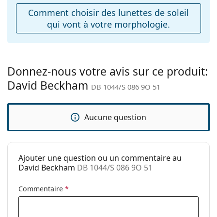
Explorez la gamme complète de
ajustables:
lunettes de soleil
pour
Comment choisir des lunettes de soleil
découvrir d'autres modèles de marques populaires.
qui vont à votre morphologie.
Accessoires
Étui:
Oui
Tissu de
Oui
nettoyage:
Donnez-nous votre avis sur ce produit:
David Beckham
Autres
DB 1044/S 086 9O 51
Sexe:
Pour hommes
Catégorie:
Lunettes de soleil
Aucune question
Marque:
David Beckham
Utilisation:
Mode
Ajouter une question ou un commentaire au
Code:
DB 1044/S 086 9O 51
David Beckham
DB 1044/S 086 9O 51
Commentaire
*