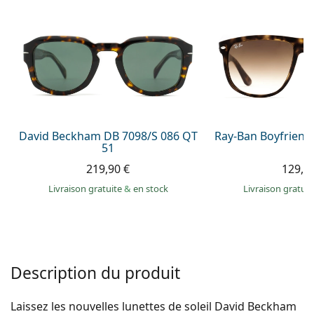
hors ligne
Toutes les marques
Persol
Prada
Toutes les marques
David Beckham DB 7098/S 086 QT
Ray-Ban Boyfriend
51
219,90 €
129,9
Livraison gratuite
&
en stock
Livraison gratui
Description du produit
Laissez les nouvelles lunettes de soleil David Beckham