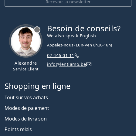
Recevoir la newsletter
Besoin de conseils?
hors ligne
We also speak English
Appelez-nous (Lun-Ven 8h30-16h)
02 446 01 11
Alexandre
info@lentiamo.be
Service Client
Shopping en ligne
Tout sur vos achats
Modes de paiement
Modes de livraison
Points relais