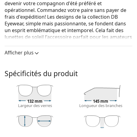
devenir votre compagnon d'été préféré et
opérationnel. Commandez votre paire sans payer de
frais d'expédition! Les designs de la collection DB
Eyewear, simple mais passionnante, se fondent dans
un esprit emblématique et intemporel. Cela fait des
lunettes de soleil l'accessoire parfait pour les amateurs
de vintage et les fashionistas. La collection de lunettes
de soleil, créée en collaboration avec Safilo, l'un des
Afficher plus
principaux fabricants mondiaux de lunettes de soleil,
convient à toutes les personnes qui aiment les looks
d'été classiques et individuels.
Spécificités du produit
{nom du produit}
sont des lunettes de soleil pour
hommes.
Voyez à quoi vous ressemblez avec ces lunettes de
132 mm
145 mm
soleil grâce à la fonction d'essayage virtuel de
Largeur des verres
Longueur des branches
Lentiamo.
Monture de lunettes de soleil
La couleur brune de la monture s'accorde
43 mm
51 mm
20 mm