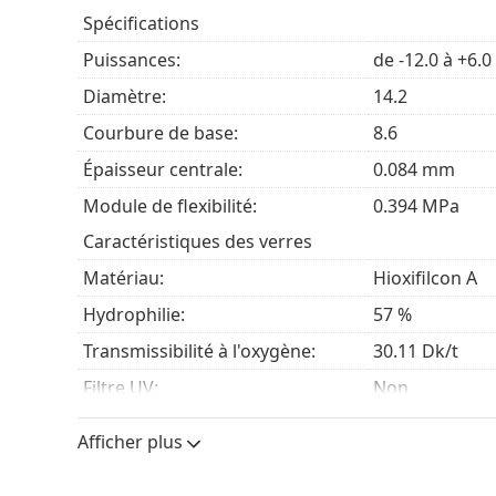
Spécifications
Puissances:
de -12.0 à +6.0
Diamètre:
14.2
Courbure de base:
8.6
Épaisseur centrale:
0.084 mm
Module de flexibilité:
0.394 MPa
Caractéristiques des verres
Matériau:
Hioxifilcon A
Hydrophilie:
57 %
Transmissibilité à l'oxygène:
30.11 Dk/t
Filtre UV:
Non
En silicone hydrogel:
Non
Afficher plus
Utilisation