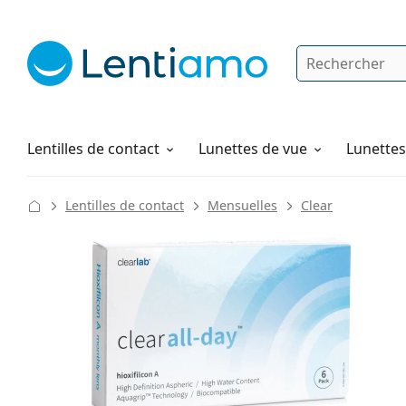
Rechercher
Je suis déjà client chez Lentiamo
Navigation sur le site
Solutions
Comment commander
Lentilles de contact
Lunettes de vue
Lunettes 
Lentilles de contact
Mensuelles
Clear