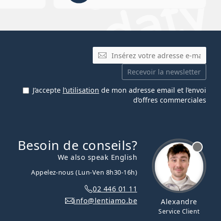
E-mail
Recevoir la newsletter
J’accepte
l’utilisation
de mon adresse email et l’envoi
d’offres commerciales
Besoin de conseils?
hors ligne
We also speak English
Appelez-nous (Lun-Ven 8h30-16h)
02 446 01 11
info@lentiamo.be
Alexandre
Service Client