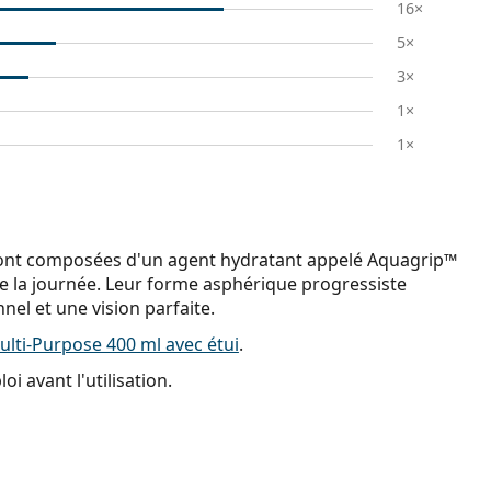
16×
5×
3×
1×
1×
y sont composées d'un agent hydratant appelé Aquagrip™
de la journée. Leur forme asphérique progressiste
nel et une vision parfaite.
lti-Purpose 400 ml avec étui
.
i avant l'utilisation.