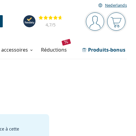
Nederlands
Barre de navigation
Évaluation
Vous êtes connec
Votre pa
4,7
/5
t accessoires
réductions
Produits-bonus
e à cette