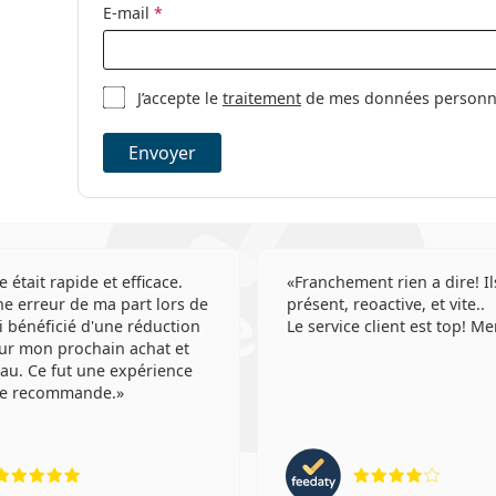
E-mail
*
J’accepte le
traitement
de mes données personnel
Envoyer
e était rapide et efficace.
Franchement rien a dire! Il
e erreur de ma part lors de
présent, reoactive, et vite..
'ai bénéficié d'une réduction
Le service client est top! Me
ur mon prochain achat et
au. Ce fut une expérience
 Je recommande.
évaluation 5 sur 5
évaluat