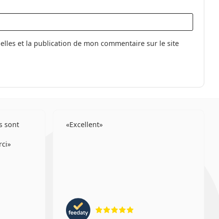
les et la publication de mon commentaire sur le site
s sont
Excellent
rci
ion 4 sur 5
évaluation 5 sur 5