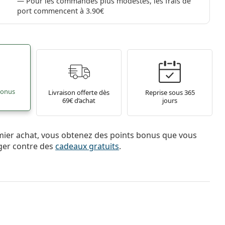
Pour les commandes plus modestes, les frais de
port commencent à 3.90€
bonus
Livraison offerte dès
Reprise sous 365
69€ d’achat
jours
mier achat, vous obtenez des points bonus que vous
ger contre des
cadeaux gratuits
.