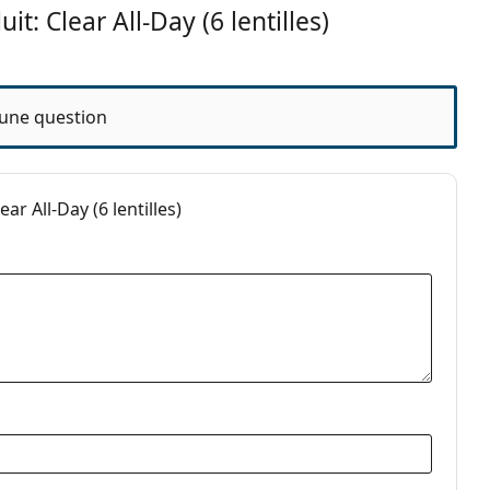
ois
t: Clear All-Day (6 lentilles)
une question
 All-Day (6 lentilles)
uelles
ntact
riques et asphériques