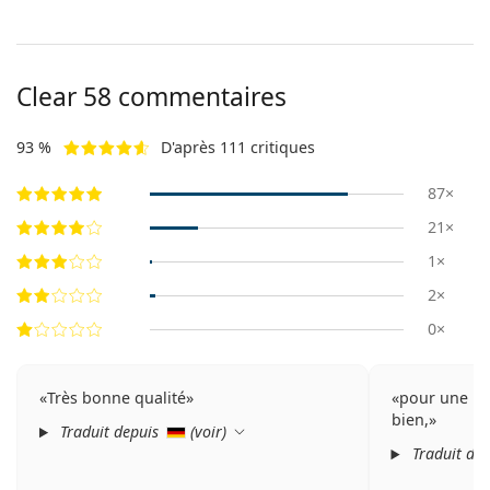
Clear 58 commentaires
93 %
D'après 111 critiques
87×
21×
1×
2×
0×
Très bonne qualité
pour une mei
bien,
Traduit depuis
(
voir
)
Traduit de