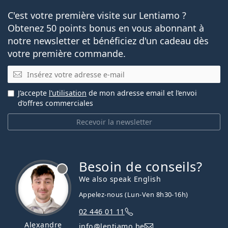
C'est votre première visite sur Lentiamo ?
Obtenez 50 points bonus en vous abonnant à
notre newsletter et bénéficiez d'un cadeau dès
votre première commande.
E-mail
J’accepte
l’utilisation
de mon adresse email et l’envoi
d’offres commerciales
Recevoir la newsletter
Besoin de conseils?
hors ligne
We also speak English
Appelez-nous (Lun-Ven 8h30-16h)
02 446 01 11
Alexandre
info@lentiamo.be