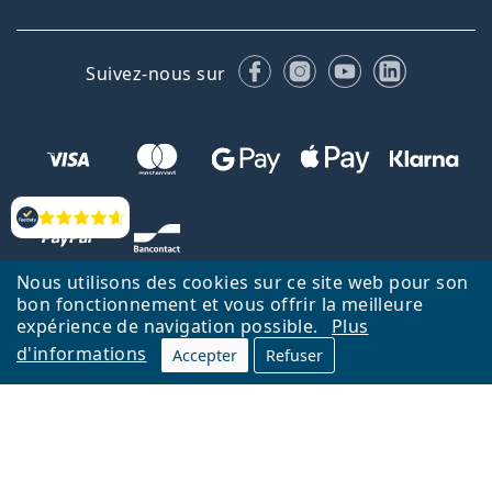
Facebook
Instagram
YouTube
LinkedIn
Suivez-nous sur
Évaluation
Nous utilisons des cookies sur ce site web pour son
bon fonctionnement et vous offrir la meilleure
expérience de navigation possible.
Plus
d'informations
Accepter
Refuser
Retour à la page d'accueil
Haut
Nederlands
Lentiamo.be est géré et exploité par Lentiamo s.r.o., République
tchèque
Un service en ligne pour vous depuis 18 ans.