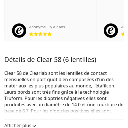
Anonyme
,
Il y a 2 ans
An
évaluation 5 sur 5
Détails de Clear 58 (6 lentilles)
Clear 58 de Clearlab sont les lentilles de contact
mensuelles en port quotidien composées d'un des
matériaux les plus populaires au monde, l'étafilcon.
Leurs bords sont très fins grâce à la technologie
Truform. Pour les dioptries négatives elles sont
produites avec un diamètre de 14.0 et une courbure de
base de 8.7. Pour les dioptries positives elles sont
produites avec un diamètre de 14.5 et une courbure de
base de 8.7.
Afficher plus