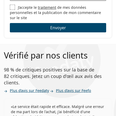
lentilles:
J’accepte le
traitement
de mes données
Poids:
37 g
personnelles et la publication de mon commentaire
Autres
sur le site
Catégorie:
Lentilles mensuelles
Envoyer
Lentilles de contact
Lentilles sphériques et asphériques
Vérifié par nos clients
98 % de critiques positives sur la base de
82 critiques. Jetez un coup d'œil aux avis des
clients.
Plus d’avis sur Feedaty
Plus d’avis sur Feefo
Le service était rapide et efficace. Malgré une erreur
de ma part lors de l'achat, j'ai bénéficié d'une