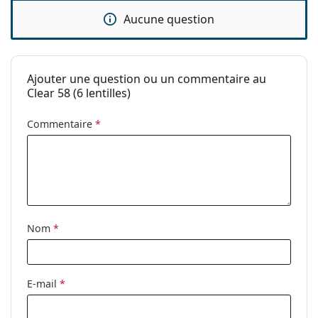
Filtre UV:
Oui
Aucune question
En silicone
Non
hydrogel:
Ajouter une question ou un commentaire au
Utilisation
Clear 58 (6 lentilles)
Expiration:
Au moins 12 mois
Commentaire
*
Teinte de
Oui
manipulation:
Vous pouvez
Non
dormir avec ces
lentilles:
Indicateur
Non
Nom
*
endroit/envers:
Paquet
Fabriquant:
ClearLab
E-mail
*
Nombre de
6