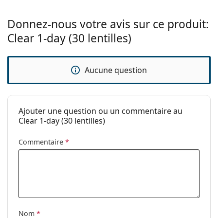
flexibilité:
Caractéristiques des verres
Donnez-nous votre avis sur ce produit:
Clear 1-day (30 lentilles)
Matériau:
Hioxifilcon A
Hydrophilie:
58 %
Transmissibilité
28.2 Dk/t
Aucune question
à l'oxygène:
Filtre UV:
Non
Ajouter une question ou un commentaire au
En silicone
Non
Clear 1-day (30 lentilles)
hydrogel:
Utilisation
Commentaire
*
Expiration:
Au moins 24 mois
Teinte de
Oui
manipulation:
Vous pouvez
Non
dormir avec ces
Nom
*