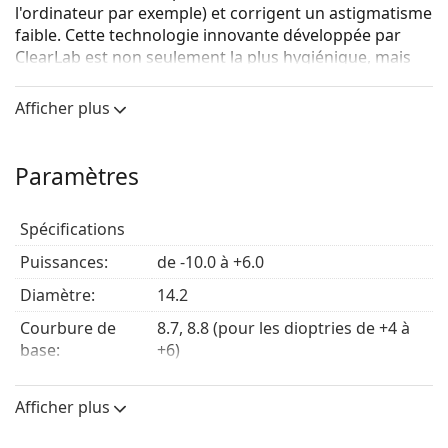
l'ordinateur par exemple) et corrigent un astigmatisme
faible. Cette technologie innovante développée par
ClearLab est non seulement la plus hygiénique, mais
aussi la plus écologique au monde.
Afficher plus
Ceci est un dispositif médical. Lisez le mode d'emploi
avant l'utilisation.
Paramètres
Spécifications
Puissances:
de -10.0 à +6.0
Diamètre:
14.2
Courbure de
8.7, 8.8 (pour les dioptries de +4 à
base:
+6)
Épaisseur
0.090 mm
centrale:
Afficher plus
Module de
0.394 MPa