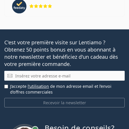
évaluation 5 sur 5
C'est votre première visite sur Lentiamo ?
Obtenez 50 points bonus en vous abonnant à
notre newsletter et bénéficiez d'un cadeau dès
votre première commande.
E-mail
J’accepte
l’utilisation
de mon adresse email et l’envoi
d’offres commerciales
Recevoir la newsletter
Besoin de conseils?
hors ligne