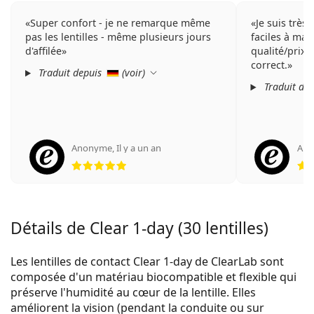
Super confort - je ne remarque même
Je suis très 
pas les lentilles - même plusieurs jours
faciles à man
d'affilée
qualité/prix 
correct.
Traduit depuis
(
voir
)
Traduit de
Anonyme
,
Il y a un an
And
évaluation 5 sur 5
Détails de Clear 1-day (30 lentilles)
Les lentilles de contact Clear 1-day de ClearLab sont
composée d'un matériau biocompatible et flexible qui
préserve l'humidité au cœur de la lentille. Elles
améliorent la vision (pendant la conduite ou sur