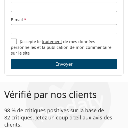
lentilles:
Indicateur
Non
endroit/envers:
E-mail
*
Paquet
Fabriquant:
ClearLab
J’accepte le
traitement
de mes données
Nombre de
30
personnelles et la publication de mon commentaire
lentilles:
sur le site
Poids:
63 g
Envoyer
Autres
Catégorie:
Lentilles journalières
Lentilles de contact
Vérifié par nos clients
Lentilles sphériques et asphériques
98 % de critiques positives sur la base de
82 critiques. Jetez un coup d'œil aux avis des
clients.