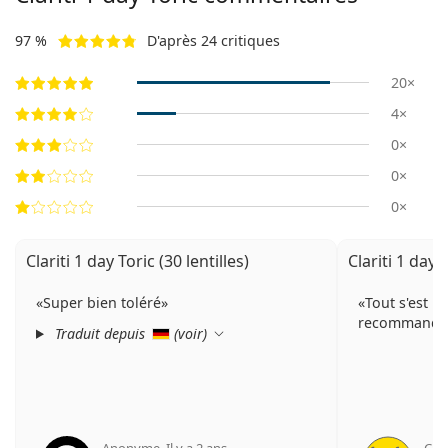
97 %
D'après 24 critiques
20×
4×
0×
0×
0×
Clariti 1 day Toric (30 lentilles)
Clariti 1 day T
Super bien toléré
Tout s'est b
recommande
Traduit depuis
(
voir
)
Anonyme
,
Il y a 2 ans
Cati