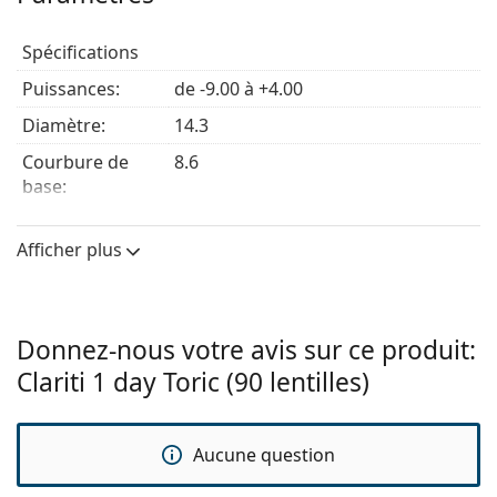
Spécifications
Principaux avantages
Puissances:
de -9.00 à +4.00
Clarté constante
– Une excellente stabilité
Diamètre:
14.3
rotationnelle et une excellente orientation
Courbure de
garantissent une vision claire et fiable pour les
8.6
base:
utilisateurs astigmates.
Confort tout au long de la journée
– La technologie
Cylindre:
-0.75, -1.25, -1.75, -2.25
WetLoc assure une teneur en eau élevée et durable
Afficher plus
Axe:
pour une hydratation et un confort excellents, de
de 10° à 180°
l'insertion jusqu'au retrait.
Épaisseur
0.105 mm
Haute perméabilité à l'oxygène
–
Les lentilles de
centrale:
contact en silicone hydrogel
ultra-respirantes
Donnez-nous votre avis sur ce produit:
Module de
laissent passer une grande quantité d'oxygène vers
0.5 MPa
Clariti 1 day Toric (90 lentilles)
flexibilité:
les yeux pour un confort optimal.
Utilisation pratique
– Les
lentilles journalières
ne
Caractéristiques des verres
nécessitent aucun nettoyage ni rangement.
Matériau:
Somofilcon A
Aucune question
À qui sont destinées les lentilles Clariti
Hydrophilie:
56 %