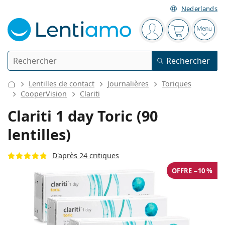
Nederlands
Barre de navigation
Vous êtes connect
Votre panier
Ouvri
Rechercher
Rechercher
Je suis déjà client chez Lentiamo
Navigation sur le site
Lentilles de contact
Journalières
Toriques
Lentilles de contact
CooperVision
Clariti
Clariti 1 day Toric (90
La durée de port
Solutions
lentilles)
Le type
Journalières
Le type
D'après 24 critiques
Lunettes de vue
Les marques
Sphériques et asphériques
Hebdomadaires
OFFRE −10 %
Volume
Solutions polyvalentes
Accessoires
Acuvue
Toriques pour l'astigmatisme
Bimensuelles
Le type
Offres spéciales
Pour femmes
Pour hommes
Pour enfants
Lunettes de soleil
Prix avantageux
de 50 à 120 ml
Solutions de peroxyde
Inspiration et conseils
Solutions
Biofinity
Progressives pour la presbytie
Mensuelles
Le type
Nouveautés
Duo-packs
de 225 à 500 ml
Sans agents conservateurs
Le type
Offres spéciales
Pour femmes
Pour hommes
Pour enfants
Toutes les lentilles de contact
Comment acheter des lentilles en ligne
Lunettes anti lumière bleue
Gouttes oculaires
Dailies
En silicone hydrogel