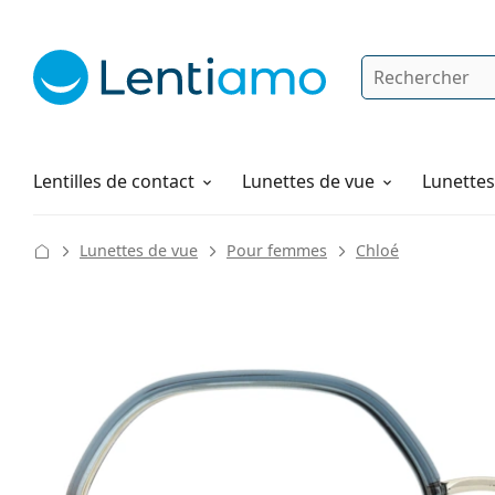
Rechercher
Je suis déjà client chez Lentiamo
Navigation sur le site
Solutions
Comment commander
Lentilles de contact
Lunettes de vue
Lunettes 
Lunettes de vue
Pour femmes
Chloé