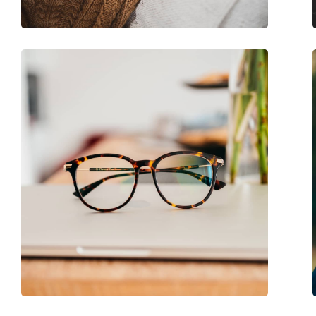
Sexe:
Pour femmes
Catégorie:
Lunettes de vue
Marque:
Chloé
Code:
CH0131O 003 16 54