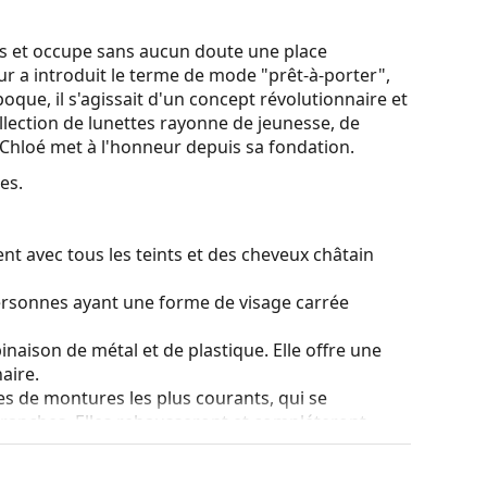
is et occupe sans aucun doute une place
ur a introduit le terme de mode "prêt-à-porter",
époque, il s'agissait d'un concept révolutionnaire et
lection de lunettes rayonne de jeunesse, de
e Chloé met à l'honneur depuis sa fondation.
es.
nt avec tous les teints et des cheveux châtain
ersonnes ayant une forme de visage carrée
naison de métal et de plastique. Elle offre une
aire.
es de montures les plus courants, qui se
ranches. Elles rehausseront et compléteront
eurs avantages est la robustesse, la durabilité, le
tout leur protection contre les dommages. Ce type