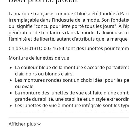
La marque française iconique Chloé a été fondée à Par
irremplaçable dans l'industrie de la mode. Son fondate
qui signifie "conçu pour être porté tous les jours". À l'
générateur de tendances dans la mode. La luxueuse col
féminité et de liberté, autant d'attributs que la marqu
Chloé CH0131O 003 16 54
sont des lunettes pour femm
Monture de lunettes de vue
La couleur bleue de la monture s'accorde parfaiteme
clair, noirs ou blonds clairs.
Les montures rondes sont un choix idéal pour les p
ou ovale.
La monture des lunettes de vue est faite d'une combi
grande durabilité, une stabilité et un style extraordin
Les lunettes de vue à monture intégrale sont les typ
composent d'une monture avant et d'une paire de b
votre style grâce à leur design remarquable. L'un de l
Afficher plus
fait qu'elles enferment entièrement le verre, et sur