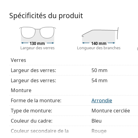
de monture convient à tous les verres, y compris le
Accessoires
Spécificités du produit
Nous livrons les lunettes dans leur étui d'origine. La
Le chiffon fourni est idéal pour le nettoyage et l'en
livrés avec un sac en tissu au lieu d'un chiffon.
130 mm
140 mm
Explorez la gamme complète de
lunettes de vue
pour dé
Largeur des verres
Longueur des branches
des lunettes
si vous avez besoin d'aide pour choisir.
Verres
Ceci est un dispositif médical. Lisez le mode d'emploi ava
Largeur des verres:
50 mm
Largeur des verres:
54 mm
Monture
Forme de la monture:
Arrondie
Type de monture:
Monture cerclée
Couleur du cadre:
Bleu
Couleur secondaire de la
Rouge
monture: