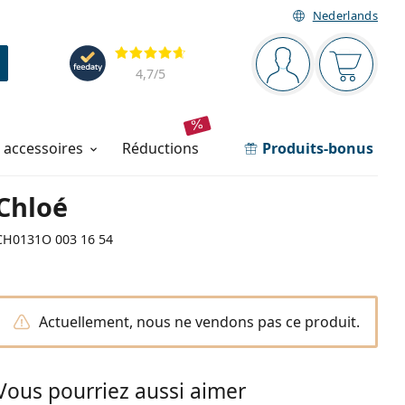
Nederlands
Barre de navigation
Évaluation
Vous êtes connec
Votre pa
4,7
/5
t accessoires
réductions
Produits-bonus
Chloé
CH0131O 003 16 54
Actuellement, nous ne vendons pas ce produit.
Vous pourriez aussi aimer