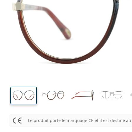
130 mm
Largeur des verres
Largeu
des verr
50 mm
54 mm
Largeur des verres
Largeur des verres
Le produit porte le marquage CE et il est destiné 