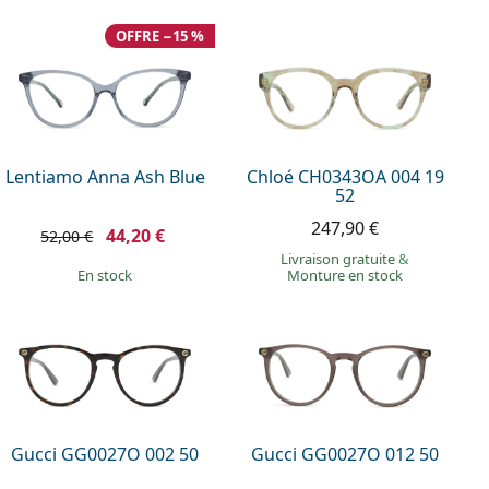
OFFRE −15 %
Lentiamo Anna Ash Blue
Chloé CH0343OA 004 19
52
247,90 €
44,20 €
52,00 €
Livraison gratuite
&
en stock
Monture en stock
Gucci GG0027O 002 50
Gucci GG0027O 012 50