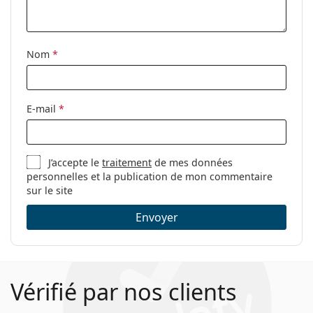
nettoyage:
Autres
Nom
*
Sexe:
Pour femmes
Catégorie:
Lunettes de vue
Marque:
Cartier
E-mail
*
Code:
CT02060 005 15 54
J’accepte le
traitement
de mes données
personnelles et la publication de mon commentaire
sur le site
Envoyer
Vérifié par nos clients