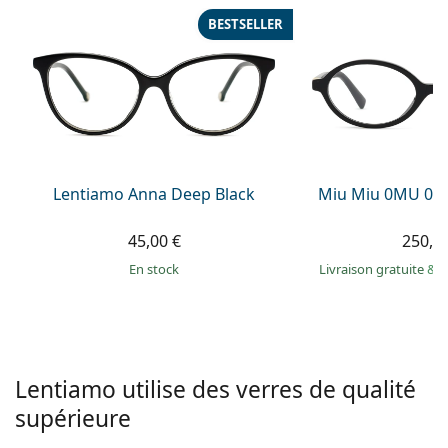
hors ligne
Toutes les marques
BESTSELLER
Persol
Prada
Toutes les marques
Lentiamo Anna Deep Black
Miu Miu 0MU 01
45,00 €
250,9
en stock
Livraison gratuite
&
M
Lentiamo utilise des verres de qualité
supérieure