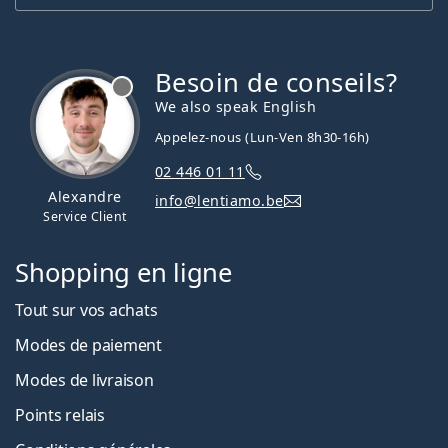
Besoin de conseils?
hors ligne
We also speak English
Appelez-nous (Lun-Ven 8h30-16h)
02 446 01 11
Alexandre
info@lentiamo.be
Service Client
Shopping en ligne
Tout sur vos achats
Modes de paiement
Modes de livraison
Points relais