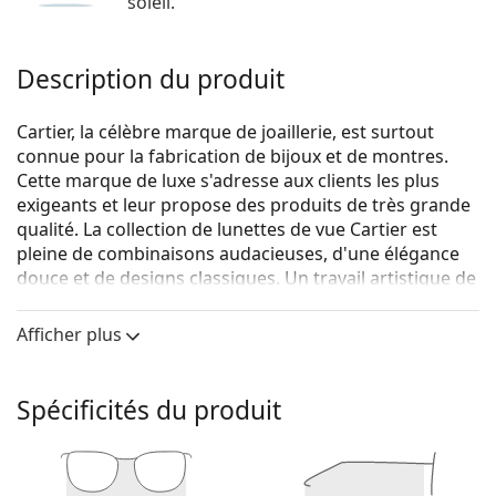
soleil.
Description du produit
Cartier, la célèbre marque de joaillerie, est surtout
connue pour la fabrication de bijoux et de montres.
Cette marque de luxe s'adresse aux clients les plus
exigeants et leur propose des produits de très grande
qualité. La collection de lunettes de vue Cartier est
pleine de combinaisons audacieuses, d'une élégance
douce et de designs classiques. Un travail artistique de
haut niveau et un design esthétique sont les
caractéristiques des lunettes de vue Cartier.
Afficher plus
Cartier CT0206O 005 15 54
sont des lunettes pour
femmes.
Spécificités du produit
Monture de lunettes de vue
La couleur noire de la monture s'accorde
parfaitement avec tous les teints et des cheveux