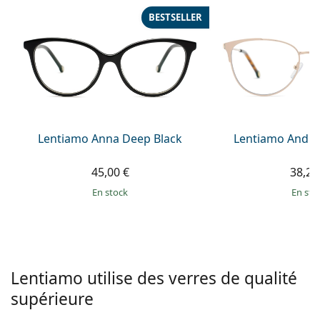
hors ligne
Toutes les marques
BESTSELLER
Persol
Prada
Toutes les marques
Lentiamo Anna Deep Black
Lentiamo Andre
45,00 €
38,25
en stock
en sto
Lentiamo utilise des verres de qualité
supérieure