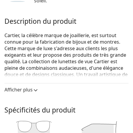
soleil.
Description du produit
Cartier, la célèbre marque de joaillerie, est surtout
connue pour la fabrication de bijoux et de montres.
Cette marque de luxe s'adresse aux clients les plus
exigeants et leur propose des produits de très grande
qualité. La collection de lunettes de vue Cartier est
pleine de combinaisons audacieuses, d'une élégance
douce et de designs classiques. Un travail artistique de
haut niveau et un design esthétique sont les
caractéristiques des lunettes de vue Cartier.
Afficher plus
Cartier CT0119O 001 16 52
sont des lunettes pour
femmes.
Spécificités du produit
Monture de lunettes de vue
La couleur noire de la monture s'accorde
parfaitement avec tous les teints et des cheveux