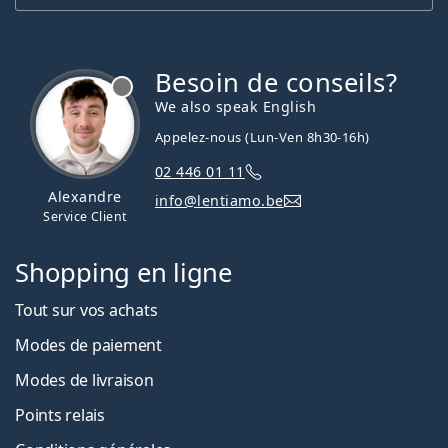
Besoin de conseils?
hors ligne
We also speak English
Appelez-nous (Lun-Ven 8h30-16h)
02 446 01 11
Alexandre
info@lentiamo.be
Service Client
Shopping en ligne
Tout sur vos achats
Modes de paiement
Modes de livraison
Points relais