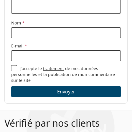
nettoyage:
Autres
Nom
*
Sexe:
Pour femmes
Catégorie:
Lunettes de vue
Marque:
Cartier
E-mail
*
Code:
CT0119O 001 16 52
J’accepte le
traitement
de mes données
personnelles et la publication de mon commentaire
sur le site
Envoyer
Vérifié par nos clients