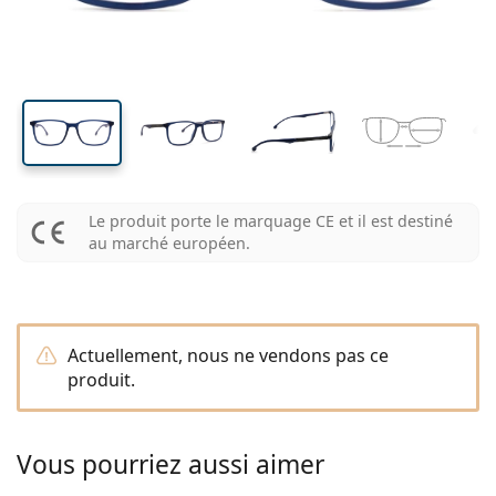
Les marques
Trimestrielles
Lunettes de vue
Edition limitée
39 mm
54 mm
18 mm
Triple-packs
Largeur des
Largeur des
Largeur du pont
Format voyage
La forme de la monture
Nouveautés
Livraison régulière de lentilles
verres
verres
Étuis
Air Optix
La forme de la monture
De couleur
Lentiamo
À port continu
Lunettes anti lumière bleue
Réductions
Le type
Offres spéciales
Pour femmes
Pour hommes
Pour enfants
Accessoires
Paquet économique de 4 flacon
Type de verres
Pour lentilles rigides
Carrée
Réductions
Bon d’achat
Inspiration et conseils
Lenjoy
Carrée
Forfaits lentilles
Ray-Ban
Lunettes Gaming
Durable
La forme de la monture
Nouveautés
Les marques
Miroir
Pour lentilles souples
Rectangulaire
Durable
Solutions
–
Le type
Toutes les lunettes
Acheter des lunettes en ligne
réductions
Soflens
Rectangulaire
Vogue
Clip-on
Les marques
Bon d’achat
Carrée
Edition limitée
Le type
Lentiamo
Polarisants
Solutions salines
Arrondie
Bon d’achat
Solutions –
Volume
Solutions polyvalentes
Guide lunettes de vue
Purevision
Arrondie
Esprit
Inspiration et conseils
Lunettes de lecture
Lentiamo
Rectangulaire
Réductions
Inspiration et conseils
Sport
Produits-bonus
Ray-Ban
Photochromiques
Toutes les solutions
Pilote
Solutions –
Prix avantageux
de 50 à 120 ml
Solutions de peroxyde
Le produit porte le marquage CE et il est destiné
Mesurez votre distance pupillaire
Proclear
Pilote
Toutes les Lunettes anti lumière bleue
Polaroid
Guide lunettes de vue
Lunettes de soleil de lecture
Izipizi
Arrondie
Durable
au marché européen.
Toutes les lunettes de soleil
Guide des lunettes de soleil
Mode
Polaroid
Dégradé
Accessoires lunettes
Duo-packs
Cat Eye
de 225 à 500 ml
Sans agents conservateurs
Guide des solaires avec correction
Clariti
Cat Eye
Comment commander
Emporio Armani
Lunettes pour ordinateur
Lunettes pour ordinateur
Ray-Ban
Cat Eye
Bon d’achat
Guide des lunettes de soleil de sport
Surlunettes
Meller
Lentilles de contact
Chaînes pour lunettes
Triple-packs
Format voyage
Guide d'idéés cadeaux
Precision
Armani Exchange
Guide d'idéés cadeaux
Toutes les marques
Mode de transport
Guide des lunettes de soleil pour enfants
Besoin de conseils?
Lunettes de soleil de lecture
Offres spéciales
Oakley
Étuis
Étuis à lunettes
Paquet économique de 4 flacon
Actuellement, nous ne vendons pas ce
Pour lentilles rigides
We also speak English
Total
Hugo Boss
produit.
Modes de paiement
Guide des solaires avec correction
Tous les accessoires
Lunettes de soleil avec correction
Bon d’achat
Appelez-nous (Lun-Ven 8h30-16h)
Michael Kors
Autres accessoires
Autres accessoires
Pour lentilles souples
info@lentiamo.be
Michael Kors
Système de bonus
Guide d'idéés cadeaux
Emporio Armani
Gouttes oculaires
Solutions salines
Vous pourriez aussi aimer
02 446 01 11
Marc Jacobs
Gucci
Toutes les solutions