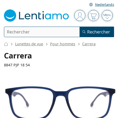
Nederlands
Barre de navigation
Vous êtes connect
Votre panier
Ouvri
Rechercher
Rechercher
Je suis déjà client chez Lentiamo
Navigation sur le site
Lunettes de vue
Pour hommes
Carrera
Lentilles de contact
Carrera
La durée de port
8847 PJP 18 54
Solutions
Le type
Journalières
Le type
Lunettes de vue
Les marques
Sphériques et asphériques
Hebdomadaires
Volume
Solutions polyvalentes
135 mm
145 mm
Accessoires
Acuvue
Toriques pour l'astigmatisme
Bimensuelles
54
18
145
Le type
Largeur des verres
Longueur des branches
Offres spéciales
Pour femmes
Pour hommes
Pour enfants
Lunettes de soleil
Prix avantageux
de 50 à 120 ml
Solutions de peroxyde
Inspiration et conseils
Solutions
Biofinity
Progressives pour la presbytie
Mensuelles
Le type
Nouveautés
Largeur
Largeur
Longueur
Duo-packs
de 225 à 500 ml
Sans agents conservateurs
Le type
Offres spéciales
Pour femmes
Pour hommes
Pour enfants
Toutes les lentilles de contact
Comment acheter des lentilles en ligne
des verres
du pont
des branches
Lunettes anti lumière bleue
Gouttes oculaires
Dailies
En silicone hydrogel