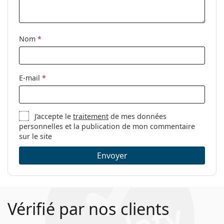
Étui:
Oui
Tissu de
Oui
nettoyage:
Nom
*
Autres
Sexe:
Pour hommes
E-mail
*
Catégorie:
Lunettes de vue
Marque:
Carrera
J’accepte le
traitement
de mes données
Code:
8827/V R80 17 57
personnelles et la publication de mon commentaire
sur le site
Envoyer
Vérifié par nos clients