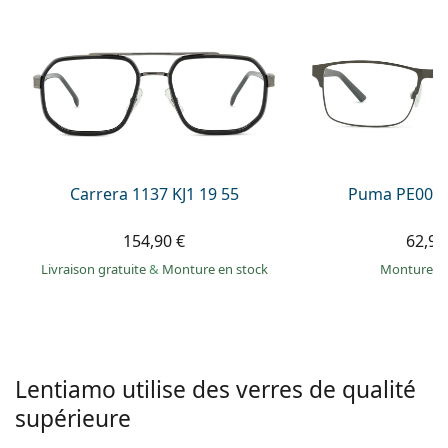
hors ligne
Toutes les marques
Persol
Prada
Toutes les marques
Carrera 1137 KJ1 19 55
Puma PE0027
154,90 €
62,99
Livraison gratuite
&
Monture en stock
Monture e
Lentiamo utilise des verres de qualité
supérieure