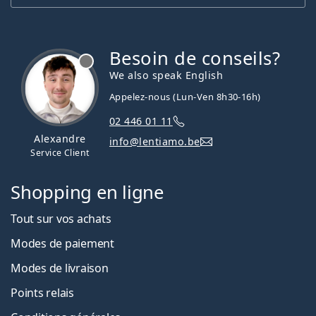
Besoin de conseils?
hors ligne
We also speak English
Appelez-nous (Lun-Ven 8h30-16h)
02 446 01 11
Alexandre
info@lentiamo.be
Service Client
Shopping en ligne
Tout sur vos achats
Modes de paiement
Modes de livraison
Points relais