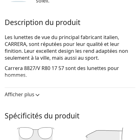
soleil.
Description du produit
Les lunettes de vue du principal fabricant italien,
CARRERA, sont réputées pour leur qualité et leur
finition. Leur excellent design les rend adaptées non
seulement à la ville, mais aussi au sport.
Carrera 8827/V R80 17 57
sont des lunettes pour
hommes.
Voyez de quoi vous avez l'air avec ces lunettes grâce à
la fonction d'essai virtuel de Lentiamo.
Afficher plus
Monture de lunettes de vue
La couleur argentée de la monture s'accorde
Spécificités du produit
parfaitement avec tous les teints et des cheveux
roux, gris, blancs ou blond foncés.
Les montures rectangulaires sont un choix idéal