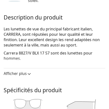
soleil.
Description du produit
Les lunettes de vue du principal fabricant italien,
CARRERA, sont réputées pour leur qualité et leur
finition. Leur excellent design les rend adaptées non
seulement à la ville, mais aussi au sport.
Carrera 8827/V BLX 17 57
sont des lunettes pour
hommes.
Monture de lunettes de vue
Afficher plus
La couleur noire de la monture s'accorde
parfaitement avec tous les teints et des cheveux
blonds clairs, châtains clairs ou noirs.
Spécificités du produit
Les montures rectangulaires sont un choix idéal
pour les personnes ayant une forme de visage ovale
ou ronde.
La monture des lunettes de vue est en métal, qui