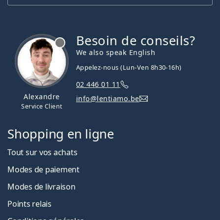
Besoin de conseils?
hors ligne
We also speak English
Appelez-nous (Lun-Ven 8h30-16h)
02 446 01 11
Alexandre
info@lentiamo.be
Service Client
Shopping en ligne
Tout sur vos achats
Modes de paiement
Modes de livraison
Points relais