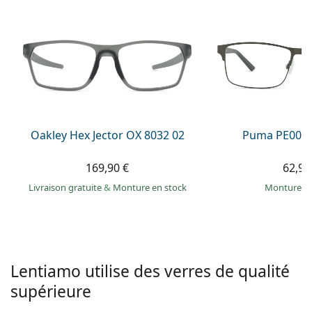
hors ligne
Toutes les marques
Persol
Prada
Toutes les marques
Oakley Hex Jector OX 8032 02
Puma PE0027
169,90 €
62,99
Livraison gratuite
&
Monture en stock
Monture e
Lentiamo utilise des verres de qualité
supérieure