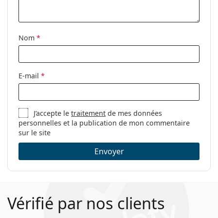
Étui:
Oui
Tissu de
Oui
nettoyage:
Nom
*
Autres
Sexe:
Pour hommes
E-mail
*
Catégorie:
Lunettes de vue
Marque:
Carrera
J’accepte le
traitement
de mes données
Code:
8827/V BLX 17 57
personnelles et la publication de mon commentaire
sur le site
Envoyer
Vérifié par nos clients