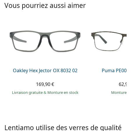
Solutions salines
Vous pourriez aussi aimer
02 446 01 11
Marc Jacobs
Gucci
Toutes les solutions
hors ligne
Toutes les marques
Persol
Prada
Toutes les marques
Oakley Hex Jector OX 8032 02
Puma PE0027
169,90 €
62,99
Livraison gratuite
&
Monture en stock
Monture e
Lentiamo utilise des verres de qualité