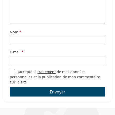
Accessoires
Étui:
Oui
Tissu de
Oui
nettoyage:
Nom
*
Autres
Sexe:
Pour hommes
E-mail
*
Catégorie:
Lunettes de vue
Marque:
Carrera
J’accepte le
traitement
de mes données
Code:
175 807 17 55
personnelles et la publication de mon commentaire
sur le site
Envoyer