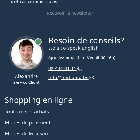
d’offres commerciales
Recevoir la newsletter
Besoin de conseils?
hors ligne
We also speak English
Appelez-nous (Lun-Ven 8h30-16h)
02 446 01 11
Alexandre
info@lentiamo.be
Service Client
Shopping en ligne
Tout sur vos achats
Modes de paiement
Modes de livraison