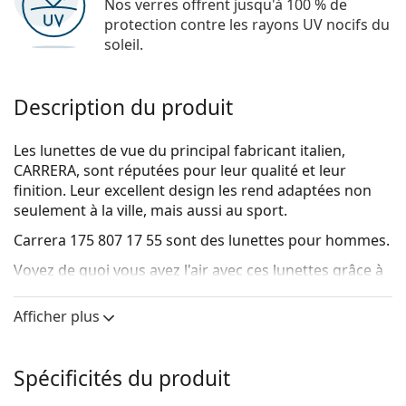
Nos verres offrent jusqu'à 100 % de
protection contre les rayons UV nocifs du
soleil.
Description du produit
Les lunettes de vue du principal fabricant italien,
CARRERA, sont réputées pour leur qualité et leur
finition. Leur excellent design les rend adaptées non
seulement à la ville, mais aussi au sport.
Carrera 175 807 17 55
sont des lunettes pour hommes.
Voyez de quoi vous avez l'air avec ces lunettes grâce à
la fonction d'essai virtuel de Lentiamo.
Afficher plus
Monture de lunettes de vue
La couleur noire de la monture s'accorde
parfaitement avec tous les teints et des cheveux
Spécificités du produit
blonds clairs, châtains clairs ou noirs.