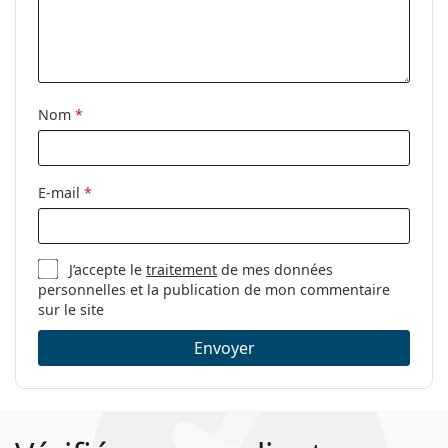
Tissu de
Oui
nettoyage:
Autres
Nom
*
Sexe:
Pour femmes
Catégorie:
Lunettes de vue
Marque:
Carolina Herrera
E-mail
*
Code:
VHE758 09BB 54
J’accepte le
traitement
de mes données
personnelles et la publication de mon commentaire
sur le site
Envoyer