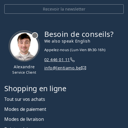
Recevoir la newsletter
Besoin de conseils?
hors ligne
We also speak English
Appelez-nous (Lun-Ven 8h30-16h)
02 446 01 11
Alexandre
info@lentiamo.be
Service Client
Shopping en ligne
Tout sur vos achats
Modes de paiement
Modes de livraison