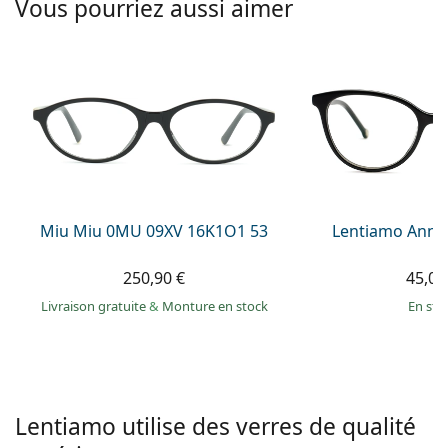
Vous pourriez aussi aimer
hors ligne
Toutes les marques
Persol
Prada
Toutes les marques
Miu Miu 0MU 09XV 16K1O1 53
Lentiamo Anna
250,90 €
45,00
Livraison gratuite
&
Monture en stock
en sto
Lentiamo utilise des verres de qualité