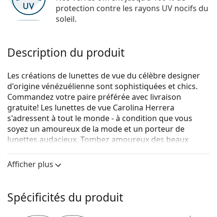
protection contre les rayons UV nocifs du
soleil.
Description du produit
Les créations de lunettes de vue du célèbre designer
d'origine vénézuélienne sont sophistiquées et chics.
Commandez votre paire préférée avec livraison
gratuite! Les lunettes de vue Carolina Herrera
s'adressent à tout le monde - à condition que vous
soyez un amoureux de la mode et un porteur de
lunettes audacieux. Tombez amoureux des beaux
motifs dépaysants et des formes à la mode, et trouvez
des lunettes de vue durables pour une vision parfaite.
Afficher plus
Carolina Herrera VHE758 06BB 54
sont des lunettes
pour femmes.
Spécificités du produit
Monture de lunettes de vue