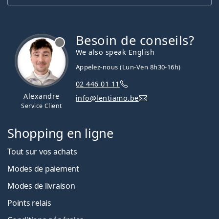
Besoin de conseils?
hors ligne
We also speak English
Appelez-nous (Lun-Ven 8h30-16h)
02 446 01 11
Alexandre
info@lentiamo.be
Service Client
Shopping en ligne
Tout sur vos achats
Modes de paiement
Modes de livraison
Points relais