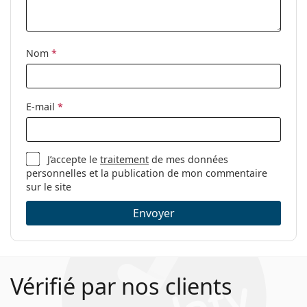
découvrir d'autres styles ou consultez notre
guide des
Étui:
Oui
lunettes
si vous avez besoin d'aide pour choisir.
Tissu de
Oui
Ceci est un dispositif médical. Lisez le mode d'emploi
nettoyage:
Nom
*
avant l'utilisation.
Autres
Sexe:
Pour femmes
E-mail
*
Catégorie:
Lunettes de vue
Marque:
Carolina Herrera
J’accepte le
traitement
de mes données
Code:
VHE108 0354 54
personnelles et la publication de mon commentaire
sur le site
Envoyer
Vérifié par nos clients