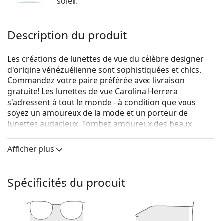
soleil.
Description du produit
Les créations de lunettes de vue du célèbre designer
d'origine vénézuélienne sont sophistiquées et chics.
Commandez votre paire préférée avec livraison
gratuite! Les lunettes de vue Carolina Herrera
s'adressent à tout le monde - à condition que vous
soyez un amoureux de la mode et un porteur de
lunettes audacieux. Tombez amoureux des beaux
motifs dépaysants et des formes à la mode, et trouvez
des lunettes de vue durables pour une vision parfaite.
Afficher plus
Carolina Herrera VHE108 0354 54
sont des lunettes
pour femmes.
Spécificités du produit
Monture de lunettes de vue
La couleur bleue de la monture s'accorde
parfaitement avec tous les teints et des cheveux