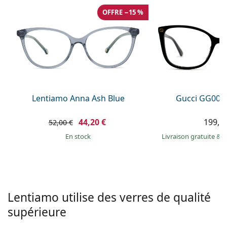
hors ligne
Toutes les marques
OFFRE −15 %
Persol
Prada
Toutes les marques
Lentiamo Anna Ash Blue
Gucci GG002
44,20 €
199,9
52,00 €
en stock
Livraison gratuite
&
M
Lentiamo utilise des verres de qualité
supérieure