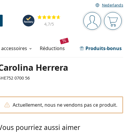
Nederlands
Barre de navigation
Évaluation
Vous êtes connec
Votre pa
4,7
/5
t accessoires
réductions
Produits-bonus
Carolina Herrera
SHE752 0700 56
Actuellement, nous ne vendons pas ce produit.
Vous pourriez aussi aimer