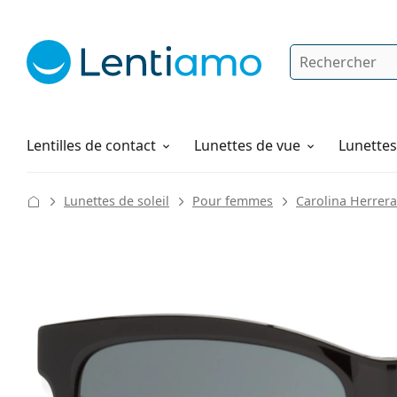
Rechercher
Je suis déjà client chez Lentiamo
Navigation sur le site
Solutions
Comment commander
Lentilles de contact
Lunettes de vue
Lunettes 
Lunettes de soleil
Pour femmes
Carolina Herrera