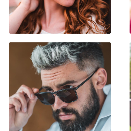
Poids:
45 g
Plaquettes de nez ajustables:
Non
Accessoires
Étui:
Oui
Tissu de nettoyage:
Oui
Autres
Sexe:
Pour femmes
Catégorie:
Lunettes de soleil
Marque:
Carolina Herrera
Utilisation:
Mode
Code:
SHE752 0700 56