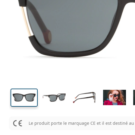
143 mm
Largeur des verres
Largeu
des verr
43 mm
56 mm
Largeur des verres
Largeur des verres
Le produit porte le marquage CE et il est destiné 