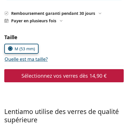
hors ligne
Toutes les marques
Persol
Remboursement garanti pendant 30 jours
Payer en plusieurs fois
Prada
Toutes les marques
Choisissez les paramètres
Taille
M (53 mm)
Quelle est ma taille?
Sélectionnez vos verres dès
14,90 €
Lentiamo utilise des verres de qualité
supérieure