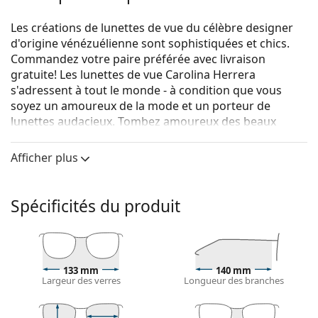
Les créations de lunettes de vue du célèbre designer
d'origine vénézuélienne sont sophistiquées et chics.
Commandez votre paire préférée avec livraison
gratuite! Les lunettes de vue Carolina Herrera
s'adressent à tout le monde - à condition que vous
soyez un amoureux de la mode et un porteur de
lunettes audacieux. Tombez amoureux des beaux
motifs dépaysants et des formes à la mode, et trouvez
des lunettes de vue durables pour une vision parfaite.
Afficher plus
Carolina Herrera HER0243 6K3 18 53
sont des lunettes
pour femmes.
Spécificités du produit
Monture de lunettes de vue
La couleur rouge de la monture s'accorde
parfaitement avec tous les teints et les cheveux
noirs, bruns foncés, blancs ou gris.
133 mm
140 mm
Largeur des verres
Longueur des branches
Les montures Cat Eye sont un choix idéal pour celles
qui ont un visage ovale, en forme de cœur ou de
diamant.