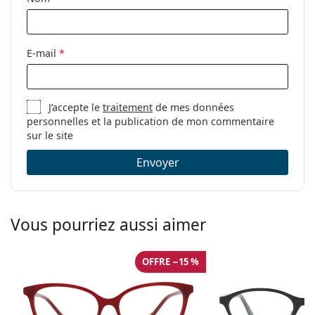
Accessoires
Étui:
Oui
E-mail
*
Tissu de
Oui
nettoyage:
Autres
J’accepte le
traitement
de mes données
Sexe:
Pour femmes
personnelles et la publication de mon commentaire
sur le site
Catégorie:
Lunettes de vue
Envoyer
Marque:
Carolina Herrera
Code:
HER0243 6K3 18 53
Vous pourriez aussi aimer
OFFRE −15 %