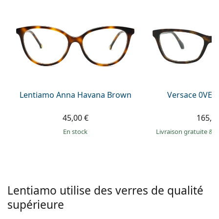
hors ligne
Toutes les marques
Persol
Prada
Toutes les marques
Lentiamo Anna Havana Brown
Versace 0VE3
45,00 €
165,9
en stock
Livraison gratuite
&
M
Lentiamo utilise des verres de qualité
supérieure