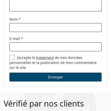
Étui:
Oui
Tissu de
Non
nettoyage:
Nom
*
Autres
Sexe:
Pour femmes
E-mail
*
Catégorie:
Lunettes de vue
Marque:
Calvin Klein
J’accepte le
traitement
de mes données
Code:
CK21701 235 16 51
personnelles et la publication de mon commentaire
sur le site
Envoyer
Vérifié par nos clients