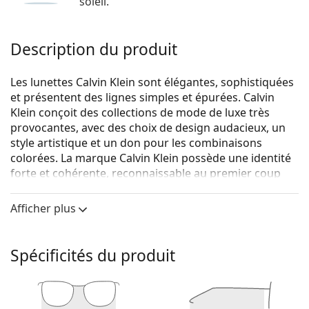
soleil.
Description du produit
Les lunettes Calvin Klein sont élégantes, sophistiquées
et présentent des lignes simples et épurées. Calvin
Klein conçoit des collections de mode de luxe très
provocantes, avec des choix de design audacieux, un
style artistique et un don pour les combinaisons
colorées. La marque Calvin Klein possède une identité
forte et cohérente, reconnaissable au premier coup
d'œil.
Afficher plus
Calvin Klein CK21701 235 16 51
sont des lunettes pour
femmes.
Voyez de quoi vous avez l'air avec ces lunettes grâce à
Spécificités du produit
la fonction d'essai virtuel de Lentiamo.
Monture de lunettes de vue