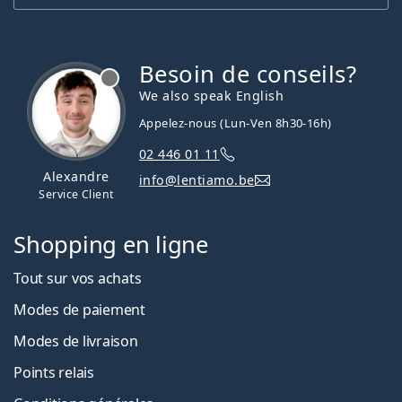
Besoin de conseils?
hors ligne
We also speak English
Appelez-nous (Lun-Ven 8h30-16h)
02 446 01 11
Alexandre
info@lentiamo.be
Service Client
Shopping en ligne
Tout sur vos achats
Modes de paiement
Modes de livraison
Points relais