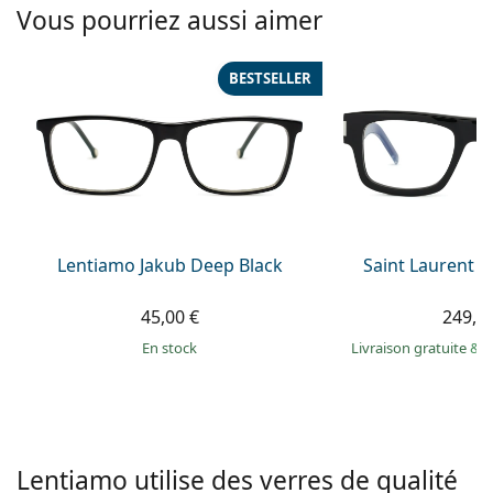
Solutions salines
Vous pourriez aussi aimer
02 446 01 11
Marc Jacobs
Gucci
Toutes les solutions
hors ligne
Toutes les marques
BESTSELLER
Persol
Prada
Toutes les marques
Lentiamo Jakub Deep Black
Saint Laurent S
45,00 €
249,9
en stock
Livraison gratuite
&
M
Lentiamo utilise des verres de qualité