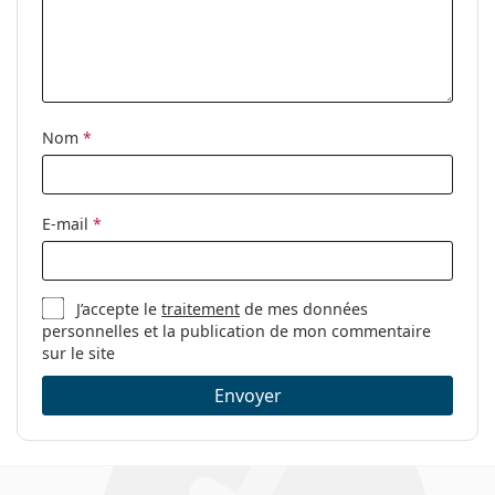
Accessoires
Étui:
Oui
Tissu de
Non
nettoyage:
Nom
*
Autres
Sexe:
Unisex
E-mail
*
Catégorie:
Lunettes de vue
Marque:
Calvin Klein
J’accepte le
traitement
de mes données
Code:
CK20536 001 17 54
personnelles et la publication de mon commentaire
sur le site
Envoyer