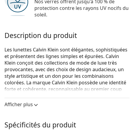
Nos verres offrent jusqu'à 100 % de
protection contre les rayons UV nocifs du
soleil.
Description du produit
Les lunettes Calvin Klein sont élégantes, sophistiquées
et présentent des lignes simples et épurées. Calvin
Klein conçoit des collections de mode de luxe très
provocantes, avec des choix de design audacieux, un
style artistique et un don pour les combinaisons
colorées. La marque Calvin Klein possède une identité
forte et cohérente, reconnaissable au premier coup
d'œil.
Afficher plus
Calvin Klein CK20536 001 17 54
sont des lunettes
unisexes.
Voyez de quoi vous avez l'air avec ces lunettes grâce à
Spécificités du produit
la fonction d'essai virtuel de Lentiamo.