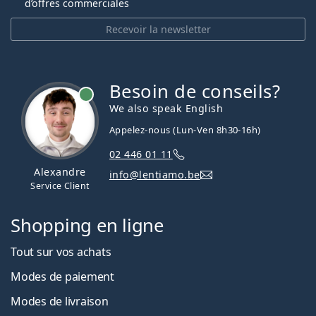
d’offres commerciales
Recevoir la newsletter
Besoin de conseils?
hors ligne
We also speak English
Appelez-nous (Lun-Ven 8h30-16h)
02 446 01 11
Alexandre
info@lentiamo.be
Service Client
Shopping en ligne
Tout sur vos achats
Modes de paiement
Modes de livraison