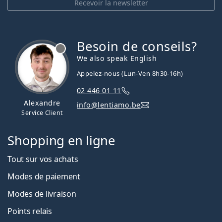
Recevoir la newsletter
Besoin de conseils?
hors ligne
We also speak English
Appelez-nous (Lun-Ven 8h30-16h)
02 446 01 11
Alexandre
info@lentiamo.be
Service Client
Shopping en ligne
Tout sur vos achats
Modes de paiement
Modes de livraison
Points relais