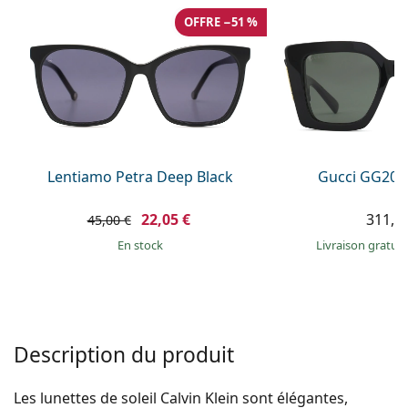
hors ligne
Toutes les marques
OFFRE −51 %
Persol
Prada
Toutes les marques
Lentiamo Petra Deep Black
Gucci GG203
22,05 €
311,9
45,00 €
en stock
Livraison gratui
Description du produit
Les lunettes de soleil Calvin Klein sont élégantes,