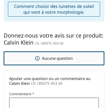
ajustables:
Comment choisir des lunettes de soleil
qui vont à votre morphologie.
Accessoires
Étui:
Oui
Tissu de
Oui
nettoyage:
Donnez-nous votre avis sur ce produit:
Calvin Klein
Autres
CK 18507S 453 56
Sexe:
Pour femmes
Catégorie:
Lunettes de soleil
Aucune question
Marque:
Calvin Klein
Utilisation:
Mode
Ajouter une question ou un commentaire au
Code:
CK 18507S 453 56
Calvin Klein
CK 18507S 453 56
Commentaire
*