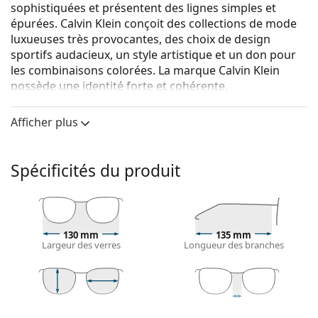
sophistiquées et présentent des lignes simples et
épurées. Calvin Klein conçoit des collections de mode
luxueuses très provocantes, des choix de design
sportifs audacieux, un style artistique et un don pour
les combinaisons colorées. La marque Calvin Klein
possède une identité forte et cohérente,
reconnaissable au premier coup d'œil.
Afficher plus
Calvin Klein CK 18507S 453 56
sont des lunettes de
soleil pour femmes.
Monture de lunettes de soleil
Spécificités du produit
La couleur brune de la monture s'accorde
parfaitement avec tous les types de teint et des
cheveux châtain clair, noirs ou blond foncé.
Lunettes de soleil à montures carrées
sont un choix
130 mm
135 mm
Largeur des verres
Longueur des branches
idéal pour les personnes ayant une forme de visage
ronde, ovale ou triangulaire.
La monture des lunettes de soleil est fabriquée en
plastique de grande qualité, ce qui offre une grande
50 mm
56 mm
18 mm
durabilité, un port confortable et un look