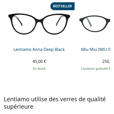
hors ligne
Toutes les marques
BESTSELLER
Persol
Prada
Toutes les marques
Lentiamo Anna Deep Black
Miu Miu 0MU 09
45,00 €
250,9
en stock
Livraison gratuite
&
M
Lentiamo utilise des verres de qualité
supérieure