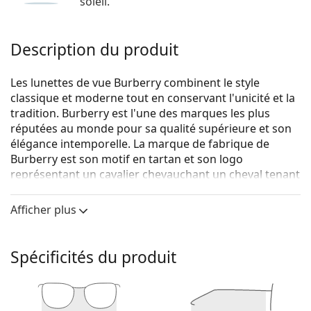
soleil.
Description du produit
Les lunettes de vue Burberry combinent le style
classique et moderne tout en conservant l'unicité et la
tradition. Burberry est l'une des marques les plus
réputées au monde pour sa qualité supérieure et son
élégance intemporelle. La marque de fabrique de
Burberry est son motif en tartan et son logo
représentant un cavalier chevauchant un cheval tenant
une lance. La collection de lunettes de vue Burberry est
unique grâce à son design, son style et le nombre de
Afficher plus
combinaisons de couleurs intéressantes qui
conviennent à chaque occasion.
Spécificités du produit
Burberry Auden 0BE2346 3001 53
sont des lunettes
pour femmes.
Monture de lunettes de vue