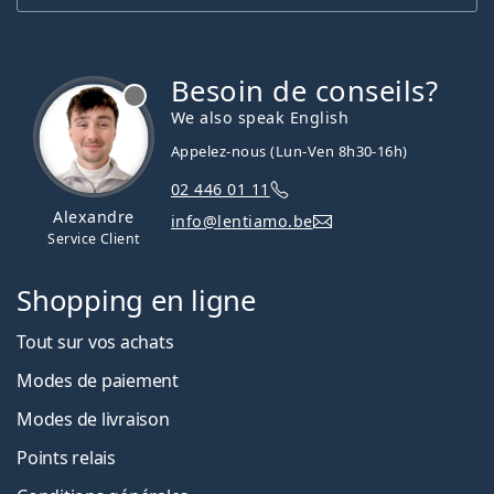
Besoin de conseils?
hors ligne
We also speak English
Appelez-nous (Lun-Ven 8h30-16h)
02 446 01 11
Alexandre
info@lentiamo.be
Service Client
Shopping en ligne
Tout sur vos achats
Modes de paiement
Modes de livraison
Points relais