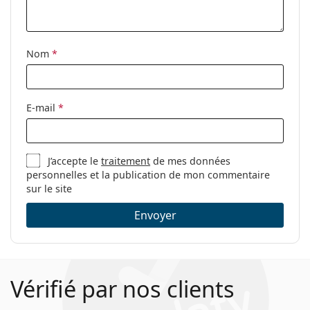
Étui:
Oui
Tissu de
Oui
nettoyage:
Nom
*
Autres
Sexe:
Pour femmes
E-mail
*
Catégorie:
Lunettes de vue
Marque:
Burberry
J’accepte le
traitement
de mes données
Code:
0BE2346 3001 53
personnelles et la publication de mon commentaire
sur le site
Envoyer
Vérifié par nos clients