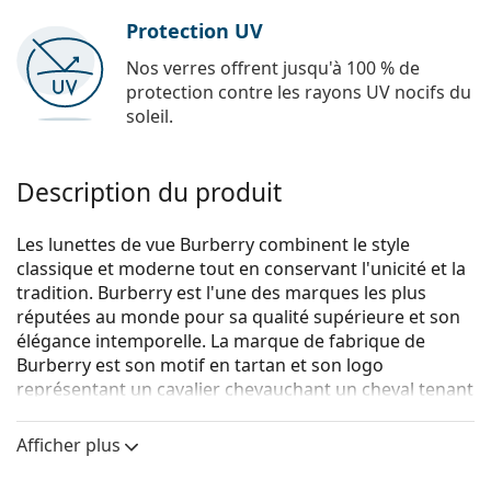
Protection UV
Nos verres offrent jusqu'à 100 % de
protection contre les rayons UV nocifs du
soleil.
Description du produit
Les lunettes de vue Burberry combinent le style
classique et moderne tout en conservant l'unicité et la
tradition. Burberry est l'une des marques les plus
réputées au monde pour sa qualité supérieure et son
élégance intemporelle. La marque de fabrique de
Burberry est son motif en tartan et son logo
représentant un cavalier chevauchant un cheval tenant
une lance. La collection de lunettes de vue Burberry est
unique grâce à son design, son style et le nombre de
Afficher plus
combinaisons de couleurs intéressantes qui
conviennent à chaque occasion.