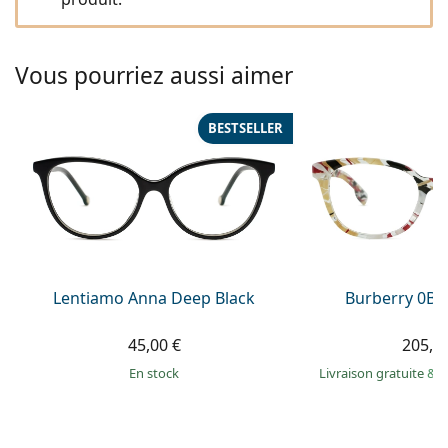
Solutions salines
02 446 01 11
Marc Jacobs
Gucci
Toutes les solutions
hors ligne
Toutes les marques
Vous pourriez aussi aimer
Persol
Prada
BESTSELLER
Toutes les marques
Lentiamo Anna Deep Black
Burberry 0BE
45,00 €
205,9
en stock
Livraison gratuite
&
M