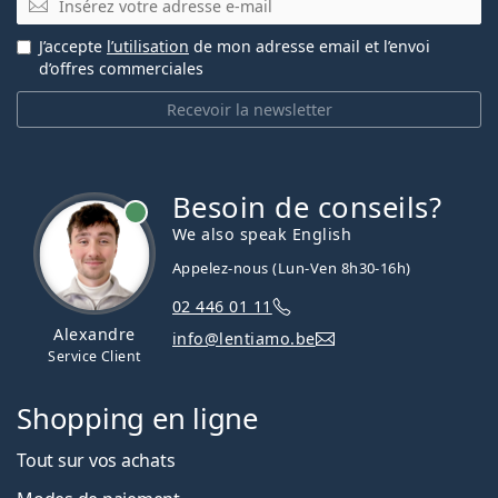
J’accepte
l’utilisation
de mon adresse email et l’envoi
d’offres commerciales
Recevoir la newsletter
Besoin de conseils?
hors ligne
We also speak English
Appelez-nous (Lun-Ven 8h30-16h)
02 446 01 11
Alexandre
info@lentiamo.be
Service Client
Shopping en ligne
Tout sur vos achats