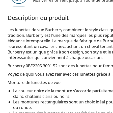
Nos verres offrent jusqu'à 100 % de protec
Description du produit
Les lunettes de vue Burberry combinent le style classiq
tradition. Burberry est l'une des marques les plus rép
élégance intemporelle. La marque de fabrique de Burber
représentant un cavalier chevauchant un cheval tenant 
Burberry est unique grâce à son design, son style et 
intéressantes qui conviennent à chaque occasion.
Burberry 0BE2205 3001 52
sont des lunettes pour fem
Voyez de quoi vous avez l'air avec ces lunettes grâce à l
Monture de lunettes de vue
La couleur noire de la monture s'accorde parfaiteme
clairs, châtains clairs ou noirs.
Les montures rectangulaires sont un choix idéal po
ou ronde.
La monture des lunettes de vue est fabriquée en pla