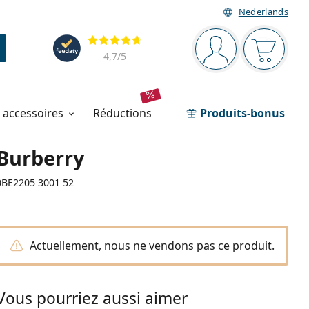
Nederlands
Barre de navigation
Évaluation
Vous êtes connec
Votre pa
4,7
/5
t accessoires
réductions
Produits-bonus
Burberry
0BE2205 3001 52
Actuellement, nous ne vendons pas ce produit.
Vous pourriez aussi aimer