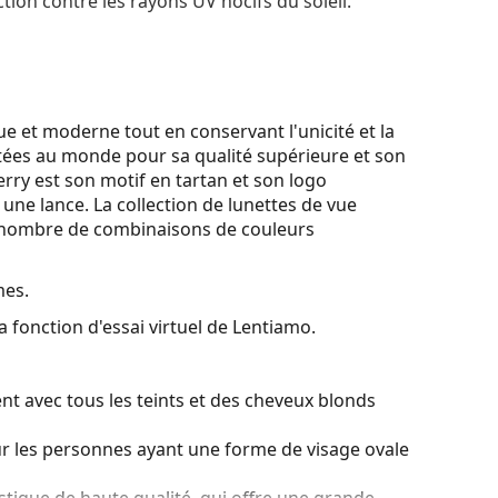
tion contre les rayons UV nocifs du soleil.
ue et moderne tout en conservant l'unicité et la
utées au monde pour sa qualité supérieure et son
ry est son motif en tartan et son logo
une lance. La collection de lunettes de vue
le nombre de combinaisons de couleurs
mes.
a fonction d'essai virtuel de Lentiamo.
nt avec tous les teints et des cheveux blonds
ur les personnes ayant une forme de visage ovale
stique de haute qualité, qui offre une grande