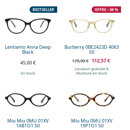
BESTSELLER
OFFRE −36 %
Lentiamo Anna Deep
Burberry 0BE2423D 4063
Black
50
112,57 €
175,90 €
45,00 €
Livraison gratuite
&
en stock
Monture en stock
Miu Miu 0MU 01XV
Miu Miu 0MU 01XV
1AB1O1 50
19P1O1 50