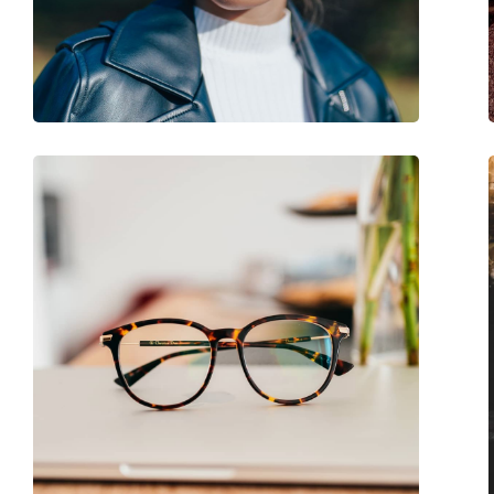
Sexe:
Pour femmes
Catégorie:
Lunettes de vue
Marque:
Burberry
Code:
0BE2205 3001 52