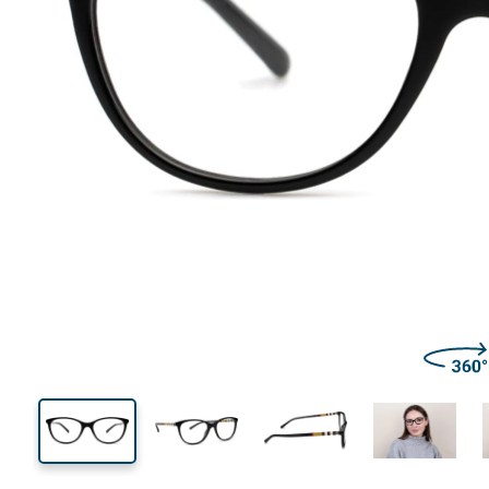
124 mm
Largeur des verres
Largeu
des verr
39 mm
52 mm
Largeur des verres
Largeur des verres