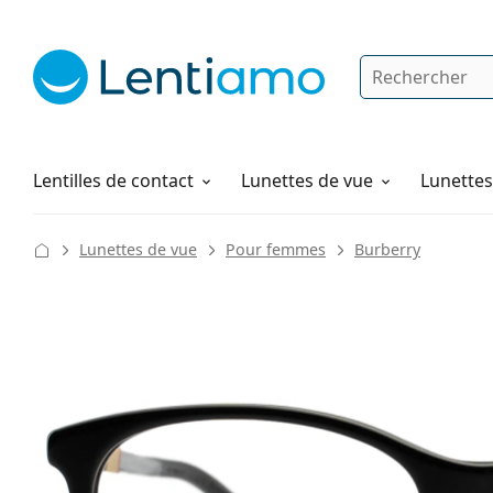
Rechercher
Je suis déjà client chez Lentiamo
Navigation sur le site
Solutions
Comment commander
Lentilles de contact
Lunettes de vue
Lunettes 
Lunettes de vue
Pour femmes
Burberry