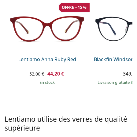
hors ligne
Toutes les marques
OFFRE −15 %
Persol
Prada
Toutes les marques
Lentiamo Anna Ruby Red
Blackfin Windsor 
44,20 €
349,9
52,00 €
en stock
Livraison gratuite
&
M
Lentiamo utilise des verres de qualité
supérieure