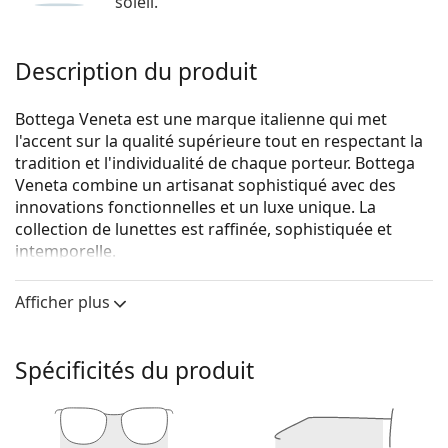
soleil.
Description du produit
Bottega Veneta est une marque italienne qui met
l'accent sur la qualité supérieure tout en respectant la
tradition et l'individualité de chaque porteur. Bottega
Veneta combine un artisanat sophistiqué avec des
innovations fonctionnelles et un luxe unique. La
collection de lunettes est raffinée, sophistiquée et
intemporelle.
Bottega Veneta BV1039O 004 53
sont des lunettes
Afficher plus
pour femmes.
Voyez de quoi vous avez l'air avec ces lunettes grâce à
la fonction d'essai virtuel de Lentiamo.
Spécificités du produit
Monture de lunettes de vue
La couleur rouge de la monture s'accorde