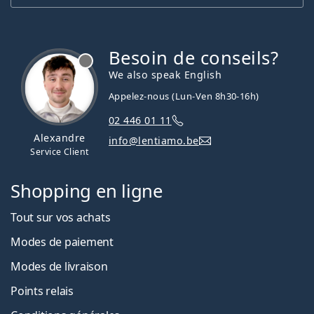
Besoin de conseils?
hors ligne
We also speak English
Appelez-nous (Lun-Ven 8h30-16h)
02 446 01 11
Alexandre
info@lentiamo.be
Service Client
Shopping en ligne
Tout sur vos achats
Modes de paiement
Modes de livraison
Points relais