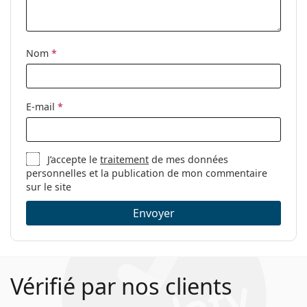
Étui:
Oui
Tissu de
Oui
nettoyage:
Nom
*
Autres
Sexe:
Pour femmes
E-mail
*
Catégorie:
Lunettes de vue
Marque:
Bottega Veneta
J’accepte le
traitement
de mes données
Code:
BV1039O 004 53
personnelles et la publication de mon commentaire
sur le site
Envoyer
Vérifié par nos clients