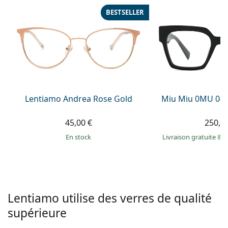
hors ligne
Toutes les marques
BESTSELLER
Persol
Prada
Toutes les marques
Lentiamo Andrea Rose Gold
Miu Miu 0MU 04
45,00 €
250,9
en stock
Livraison gratuite
&
M
Lentiamo utilise des verres de qualité
supérieure