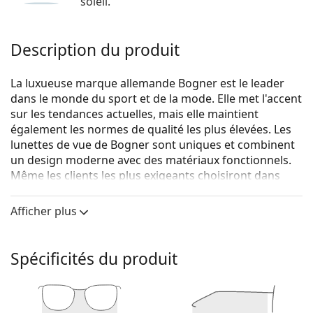
soleil.
Description du produit
La luxueuse marque allemande Bogner est le leader
dans le monde du sport et de la mode. Elle met l'accent
sur les tendances actuelles, mais elle maintient
également les normes de qualité les plus élevées. Les
lunettes de vue de Bogner sont uniques et combinent
un design moderne avec des matériaux fonctionnels.
Même les clients les plus exigeants choisiront dans
leur collection de lunettes de vue élégantes.
Afficher plus
Bogner 63020 7000 15 55
sont des lunettes pour
femmes.
Monture de lunettes de vue
Spécificités du produit
La couleur rose de la monture s'accorde
parfaitement avec tous les teints et des cheveux
châtain clair ou blonds clairs.