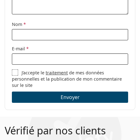
nettoyage:
Autres
Nom
*
Sexe:
Pour femmes
Catégorie:
Lunettes de vue
Marque:
Bogner
E-mail
*
Code:
63020 7000 15 55
J’accepte le
traitement
de mes données
personnelles et la publication de mon commentaire
sur le site
Envoyer
Vérifié par nos clients