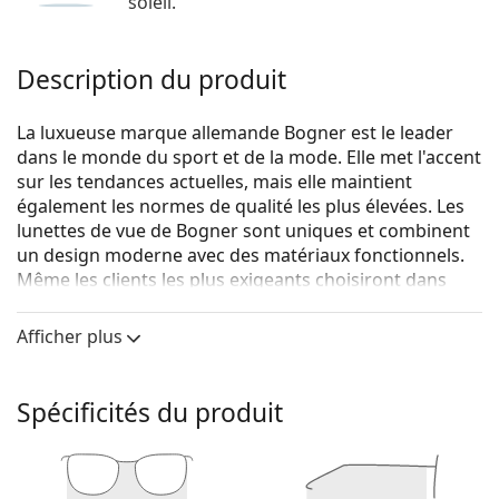
soleil.
Description du produit
La luxueuse marque allemande Bogner est le leader
dans le monde du sport et de la mode. Elle met l'accent
sur les tendances actuelles, mais elle maintient
également les normes de qualité les plus élevées. Les
lunettes de vue de Bogner sont uniques et combinent
un design moderne avec des matériaux fonctionnels.
Même les clients les plus exigeants choisiront dans
leur collection de lunettes de vue élégantes.
Afficher plus
Bogner 62013 4852 18 55
sont des lunettes pour
hommes.
Monture de lunettes de vue
Spécificités du produit
La couleur grise de la monture s'accorde
parfaitement avec tous les teints et des cheveux
roux, gris, blancs ou blond foncé.