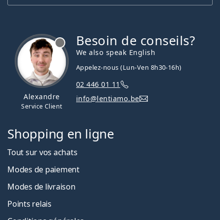
Besoin de conseils?
hors ligne
We also speak English
Appelez-nous (Lun-Ven 8h30-16h)
02 446 01 11
Alexandre
info@lentiamo.be
Service Client
Shopping en ligne
Tout sur vos achats
Modes de paiement
Modes de livraison
Points relais