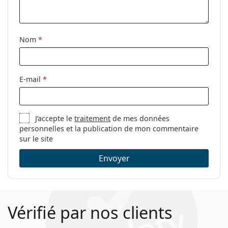
nettoyage:
Autres
Nom
*
Sexe:
Pour hommes
Catégorie:
Lunettes de vue
Marque:
Bogner
E-mail
*
Code:
62013 4852 18 55
J’accepte le
traitement
de mes données
personnelles et la publication de mon commentaire
sur le site
Envoyer
Vérifié par nos clients