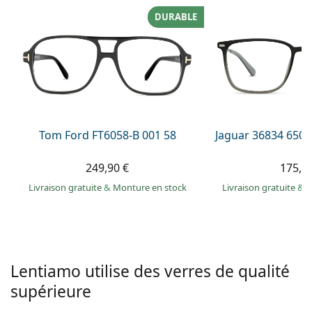
hors ligne
Toutes les marques
DURABLE
Persol
Prada
Toutes les marques
Tom Ford FT6058-B 001 58
Jaguar 36834 6500 
249,90 €
175,9
Livraison gratuite
&
Monture en stock
Livraison gratuite
&
M
Lentiamo utilise des verres de qualité
supérieure