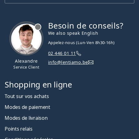
Besoin de conseils?
hors ligne
We also speak English
Appelez-nous (Lun-Ven 8h30-16h)
02 446 01 11
Alexandre
info@lentiamo.be
Service Client
Shopping en ligne
Tout sur vos achats
Modes de paiement
Modes de livraison
Points relais