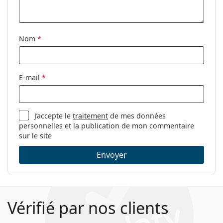
nettoyage:
Autres
Nom
*
Sexe:
Pour hommes
Catégorie:
Lunettes de vue
Marque:
Bogner
E-mail
*
Code:
62013 4683 18 55
J’accepte le
traitement
de mes données
personnelles et la publication de mon commentaire
sur le site
Envoyer
Vérifié par nos clients