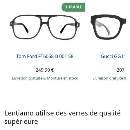
hors ligne
Toutes les marques
DURABLE
Persol
Prada
Toutes les marques
Tom Ford FT6058-B 001 58
Gucci GG113
249,90 €
207,9
Livraison gratuite
&
Monture en stock
Livraison gratuite
&
M
Lentiamo utilise des verres de qualité
supérieure