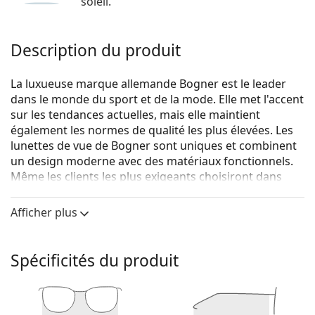
soleil.
Description du produit
La luxueuse marque allemande Bogner est le leader
dans le monde du sport et de la mode. Elle met l'accent
sur les tendances actuelles, mais elle maintient
également les normes de qualité les plus élevées. Les
lunettes de vue de Bogner sont uniques et combinent
un design moderne avec des matériaux fonctionnels.
Même les clients les plus exigeants choisiront dans
leur collection de lunettes de vue élégantes.
Afficher plus
Bogner 62013 4683 18 55
sont des lunettes pour
hommes.
Monture de lunettes de vue
Spécificités du produit
La couleur verte de la monture s'accorde
parfaitement avec tous les teints et des cheveux
bruns foncés, noirs ou roux.