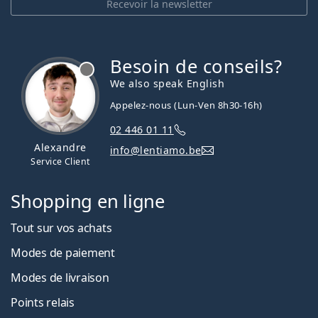
Recevoir la newsletter
Besoin de conseils?
hors ligne
We also speak English
Appelez-nous (Lun-Ven 8h30-16h)
02 446 01 11
Alexandre
info@lentiamo.be
Service Client
Shopping en ligne
Tout sur vos achats
Modes de paiement
Modes de livraison
Points relais