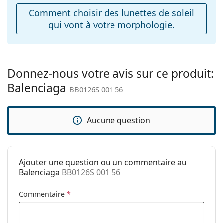
ajustables:
Comment choisir des lunettes de soleil
qui vont à votre morphologie.
Charnière à
Non
ressort:
Accessoires
Étui:
Oui
Donnez-nous votre avis sur ce produit:
Balenciaga
Tissu de
Oui
BB0126S 001 56
nettoyage:
Autres
Aucune question
Sexe:
Pour femmes
Catégorie:
Lunettes de soleil
Ajouter une question ou un commentaire au
Marque:
Balenciaga
Balenciaga
BB0126S 001 56
Utilisation:
Mode
Commentaire
*
Code:
BB0126S 001 56