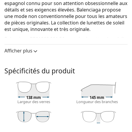
espagnol connu pour son attention obsessionnelle aux
détails et ses exigences élevées. Balenciaga propose
une mode non conventionnelle pour tous les amateurs
de pièces originales. La collection de lunettes de soleil
est unique, innovante et très originale.
Balenciaga BB0126S 001 56
sont des lunettes de soleil
pour femmes.
Afficher plus
Voyez à quoi vous ressemblez avec ces lunettes de
soleil grâce à la fonction d'essayage virtuel de
Lentiamo.
Spécificités du produit
Monture de lunettes de soleil
La couleur noire de la monture s'accorde
parfaitement avec tous les types de teint et des
138 mm
145 mm
cheveux blonds clairs, châtains clairs ou noirs.
Largeur des verres
Longueur des branches
Lunettes de soleil à montures carrées
sont un choix
idéal pour les personnes ayant une forme de visage
ronde, ovale ou triangulaire.
La monture des lunettes de soleil est fabriquée en
50 mm
56 mm
16 mm