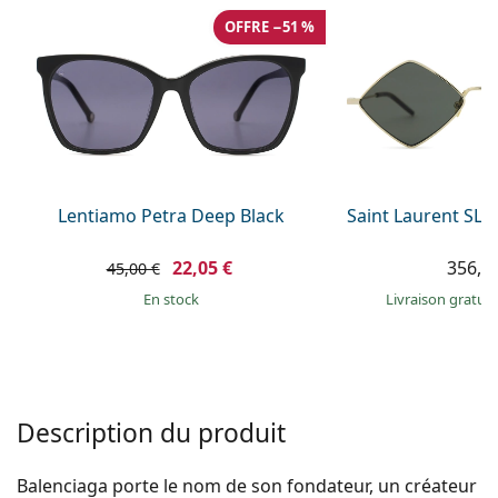
hors ligne
Toutes les marques
OFFRE −51 %
Persol
Prada
Toutes les marques
Lentiamo Petra Deep Black
Saint Laurent SL 
22,05 €
356,9
45,00 €
en stock
Livraison gratui
Description du produit
Balenciaga porte le nom de son fondateur, un créateur