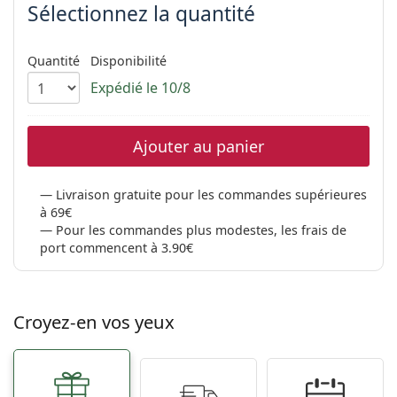
hors ligne
Sélectionnez la quantité
Toutes les marques
Persol
Quantité
Disponibilité
Prada
Expédié le 10/8
Toutes les marques
Ajouter au panier
Livraison gratuite pour les commandes supérieures
à 69€
Pour les commandes plus modestes, les frais de
port commencent à 3.90€
Croyez-en vos yeux