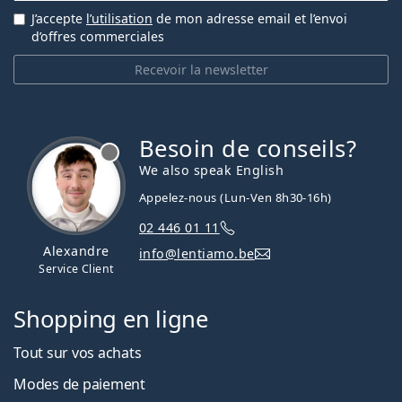
J’accepte
l’utilisation
de mon adresse email et l’envoi
d’offres commerciales
Recevoir la newsletter
Besoin de conseils?
hors ligne
We also speak English
Appelez-nous (Lun-Ven 8h30-16h)
02 446 01 11
Alexandre
info@lentiamo.be
Service Client
Shopping en ligne
Tout sur vos achats
Modes de paiement