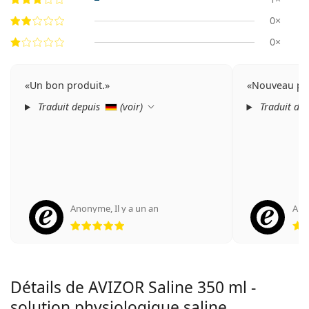
0×
0×
Un bon produit.
Nouveau pro
Traduit depuis
(
voir
)
Traduit de
Anonyme
,
Il y a un an
An
évaluation 5 sur 5
Détails de AVIZOR Saline 350 ml -
solution physiologique saline