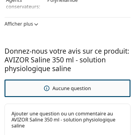
Agents
Polyhexanide
conservateurs:
Fabriquant:
Avizor
Afficher plus
Utilisation
Type:
Solution saline
Pour les lentilles
Oui
Donnez-nous votre avis sur ce produit:
rigides:
AVIZOR Saline 350 ml - solution
Pour les lentilles
Oui
physiologique saline
souples:
Voyage:
Non
Aucune question
Expiration:
Au moins 29 mois
Période après
2 mois
ouverture:
Ajouter une question ou un commentaire au
Autres
AVIZOR Saline 350 ml - solution physiologique
saline
Catégorie:
Solutions
Accessoires