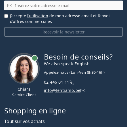
E-mail
J’accepte
l’utilisation
de mon adresse email et l’envoi
d’offres commerciales
Recevoir la newsletter
Besoin de conseils?
hors ligne
We also speak English
Appelez-nous (Lun-Ven 8h30-16h)
02 446 01 11
Chiara
info@lentiamo.be
Service Client
Shopping en ligne
Tout sur vos achats