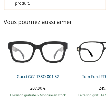
Solutions salines
produit.
02 446 01 11
Marc Jacobs
Gucci
Toutes les solutions
hors ligne
Toutes les marques
Persol
Vous pourriez aussi aimer
Prada
Toutes les marques
Gucci GG1138O 001 52
Tom Ford FT60
207,90 €
249,9
Livraison gratuite
&
Monture en stock
Livraison gratuite
&
M