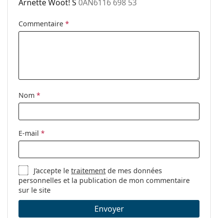
Arnette Woot! S
0AN6116 698 53
nez ajustables:
Clip-on:
Non
Commentaire
*
Accessoires
Étui:
Oui
Tissu de
Oui
nettoyage:
Nom
*
Autres
Sexe:
Pour hommes
Catégorie:
Lunettes de vue
E-mail
*
Marque:
Arnette
Code:
0AN6116 698 53
J’accepte le
traitement
de mes données
personnelles et la publication de mon commentaire
sur le site
Envoyer