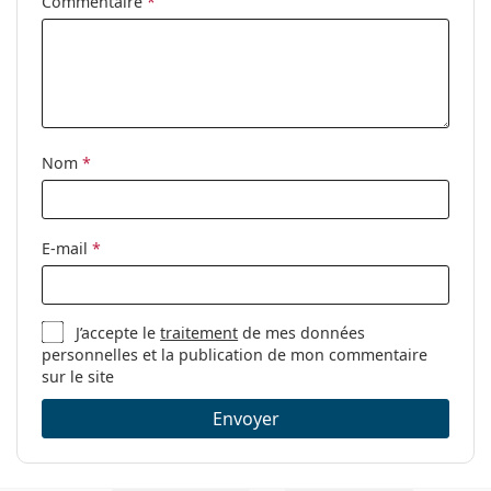
Clip-on:
Non
Commentaire
*
Accessoires
Étui:
Oui
Tissu de
Oui
nettoyage:
Nom
*
Autres
Sexe:
Pour hommes
Catégorie:
Lunettes de vue
E-mail
*
Marque:
Arnette
Code:
0AN7182 2701 49
J’accepte le
traitement
de mes données
personnelles et la publication de mon commentaire
sur le site
Envoyer