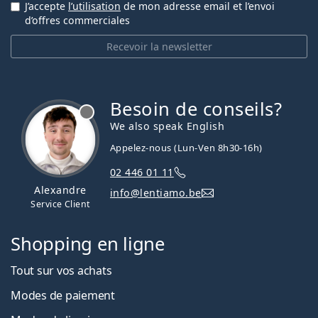
J’accepte
l’utilisation
de mon adresse email et l’envoi
d’offres commerciales
Recevoir la newsletter
Besoin de conseils?
hors ligne
We also speak English
Appelez-nous (Lun-Ven 8h30-16h)
02 446 01 11
Alexandre
info@lentiamo.be
Service Client
Shopping en ligne
Tout sur vos achats
Modes de paiement