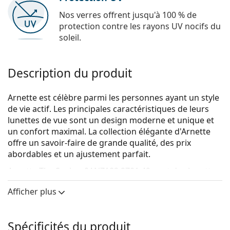
Nos verres offrent jusqu'à 100 % de
protection contre les rayons UV nocifs du
soleil.
Description du produit
Arnette est célèbre parmi les personnes ayant un style
de vie actif. Les principales caractéristiques de leurs
lunettes de vue sont un design moderne et unique et
un confort maximal. La collection élégante d'Arnette
offre un savoir-faire de grande qualité, des prix
abordables et un ajustement parfait.
Arnette The Seeker 0AN7182 2701 49
sont des lunettes
pour hommes.
Afficher plus
Monture de lunettes de vue
La couleur noire de la monture s'accorde
Spécificités du produit
parfaitement avec tous les teints et des cheveux