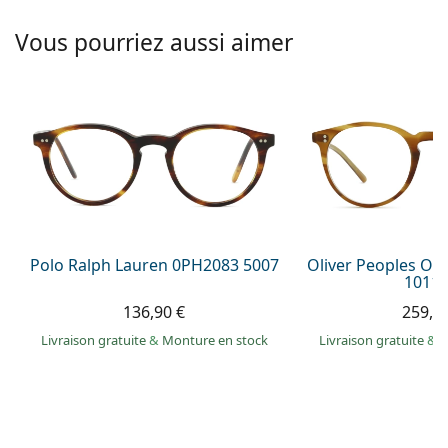
hors ligne
Toutes les marques
Persol
Vous pourriez aussi aimer
Prada
Toutes les marques
Polo Ralph Lauren 0PH2083 5007
Oliver Peoples O´
1011 
136,90 €
259,9
Livraison gratuite
&
Monture en stock
Livraison gratuite
&
M