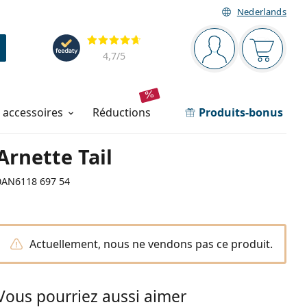
Nederlands
Barre de navigation
Évaluation
Vous êtes connec
Votre pa
4,7
/5
t accessoires
réductions
Produits-bonus
Arnette Tail
0AN6118 697 54
Actuellement, nous ne vendons pas ce produit.
Vous pourriez aussi aimer