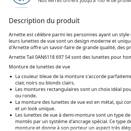
Nos verres offrent jusqu'à 100 % de protec
Description du produit
Arnette est célèbre parmi les personnes ayant un style d
leurs lunettes de vue sont un design moderne et unique
d'Arnette offre un savoir-faire de grande qualité, des p
Arnette Tail 0AN6118 697 54
sont des lunettes pour h
Monture de lunettes de vue
La couleur bleue de la monture s'accorde parfaiteme
clair, noirs ou blonds clairs.
Les montures rectangulaires sont un choix idéal po
ou ronde.
La monture des lunettes de vue est en métal, qui con
et un look unique.
Les lunettes de vue à demi-monture sont un type de 
montés par un système d'ancrage spécial. Ce type d
monture et donne à son porteur un aspect très élégan