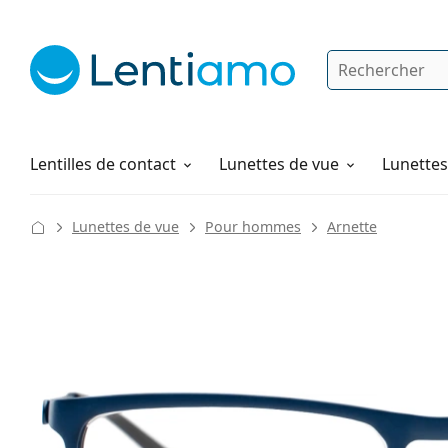
Rechercher
Je suis déjà client chez Lentiamo
Navigation sur le site
Solutions
Comment commander
Lentilles de contact
Lunettes de vue
Lunettes 
Lunettes de vue
Pour hommes
Arnette