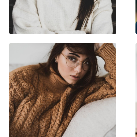
Catégorie:
Lunettes de vue
Marque:
Arnette
Code:
0AN6118 697 54