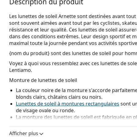
Description du produit
Les lunettes de soleil Arnette sont destinées avant tout 
sont souvent aimées avant tout par les cyclistes, skat
résistance et leur qualité. Ces lunettes de soleil ass
dans des conditions extrêmes. Leur design sportif et m
maximal toute la journée pendant vos activités sportive
{nom du produit}
sont des lunettes de soleil pour hom
Voyez à quoi vous ressemblez avec ces lunettes de solei
Lentiamo.
Monture de lunettes de soleil
La couleur noire de la monture s'accorde parfaitemen
blonds clairs, châtains clairs ou noirs.
Lunettes de soleil à montures rectangulaires
sont un
de visage ovale ou ronde.
La monture des lunettes de soleil est fabriquée en p
grande durabilité, un port confortable et un look ex
Afficher plus
Verre de lunettes de soleil