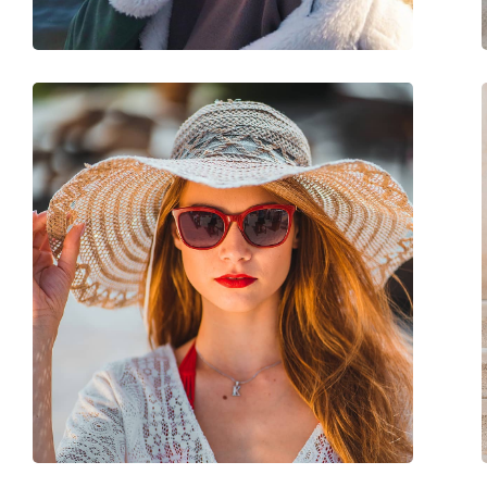
Accessoires
Étui:
Non
Tissu de nettoyage:
Oui
Autres
Sexe:
Pour hommes
Catégorie:
Lunettes de soleil
Marque:
Arnette
Utilisation:
Sport
Sport:
Course à pied, Ran
Code:
0AN 4182 219687 62
Disponible avec correction:
Non