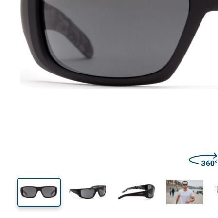
140 mm
Largeur des verres
Largeu
des verr
37 mm
62 mm
Largeur des verres
Largeur des verres