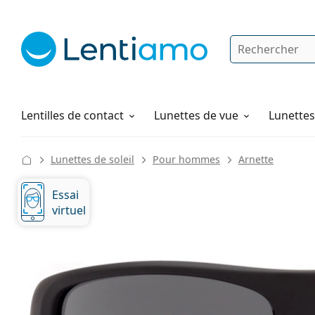
Rechercher
Je suis déjà client chez Lentiamo
Navigation sur le site
Solutions
Comment commander
Lentilles de contact
Lunettes de vue
Lunettes 
Lunettes de soleil
Pour hommes
Arnette
Essai
virtuel