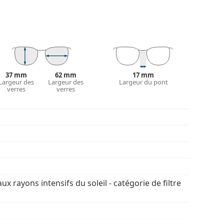
ns affecter le contraste ni déformer les couleurs.
niables sont la légèreté et la résistance aux
 qui assure une protection à 100% contre les
t dotés d'un filtre solaire de catégorie 3
nnent aux expositions solaires intenses sur la
37 mm
62 mm
17 mm
Largeur des
Largeur des
Largeur du pont
verres
verres
retien des lunettes de soleil. Certains modèles
chiffon.
découvrir d'autres modèles de marques
ux rayons intensifs du soleil - catégorie de filtre