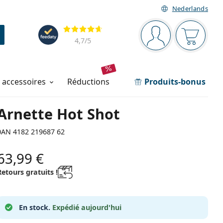
Nederlands
Barre de navigation
Évaluation
Vous êtes connec
Votre pa
4,7
/5
t accessoires
réductions
Produits-bonus
Arnette Hot Shot
0AN 4182 219687 62
63,99 €
Retours gratuits !
En stock.
Expédié aujourd'hui