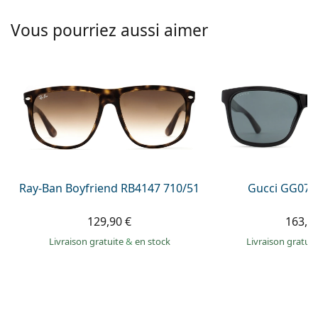
hors ligne
Toutes les marques
Persol
Vous pourriez aussi aimer
Prada
Toutes les marques
Ray-Ban Boyfriend RB4147 710/51
Gucci GG074
129,90 €
163,9
Livraison gratuite
&
en stock
Livraison gratui