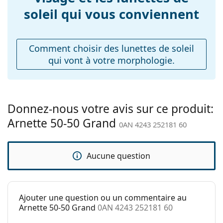
Largeur du pont:
12 mm
découvrir d'autres modèles de marques populaires.
soleil qui vous conviennent
Poids:
50 g
Plaquettes de nez
Non
ajustables:
Comment choisir des lunettes de soleil
qui vont à votre morphologie.
Accessoires
Étui:
Oui
Tissu de
Oui
nettoyage:
Donnez-nous votre avis sur ce produit:
Arnette 50-50 Grand
Autres
0AN 4243 252181 60
Sexe:
Pour hommes
Catégorie:
Lunettes de soleil
Aucune question
Marque:
Arnette
Utilisation:
Sport
Ajouter une question ou un commentaire au
Sport:
Randonnée
Arnette 50-50 Grand
0AN 4243 252181 60
Code:
0AN 4243 252181 60