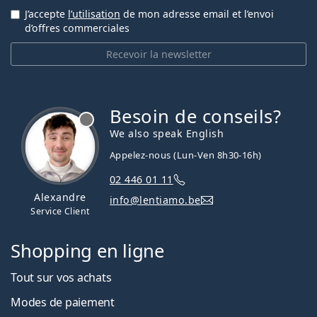
J’accepte
l’utilisation
de mon adresse email et l’envoi
d’offres commerciales
Recevoir la newsletter
Besoin de conseils?
hors ligne
We also speak English
Appelez-nous (Lun-Ven 8h30-16h)
02 446 01 11
Alexandre
info@lentiamo.be
Service Client
Shopping en ligne
Tout sur vos achats
Modes de paiement