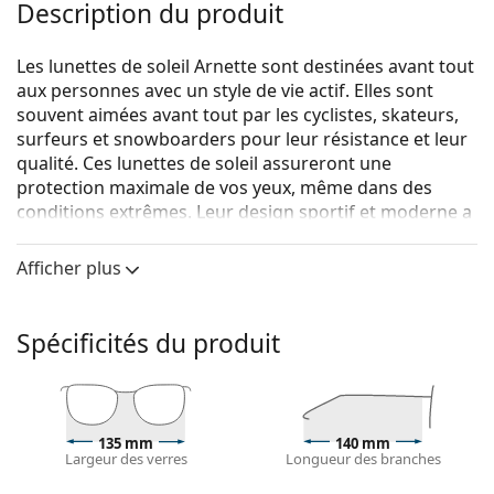
Description du produit
Les lunettes de soleil Arnette sont destinées avant tout
aux personnes avec un style de vie actif. Elles sont
souvent aimées avant tout par les cyclistes, skateurs,
surfeurs et snowboarders pour leur résistance et leur
qualité. Ces lunettes de soleil assureront une
protection maximale de vos yeux, même dans des
conditions extrêmes. Leur design sportif et moderne a
été conçu pour offrir un confort maximal toute la
journée pendant vos activités sportives.
Afficher plus
{nom du produit}
sont des lunettes de soleil pour
hommes.
Spécificités du produit
Monture de lunettes de soleil
La couleur noire de la monture s'accorde
parfaitement avec tous les types de teint et des
cheveux blonds clairs, châtains clairs ou noirs.
135 mm
140 mm
Largeur des verres
Longueur des branches
Lunettes de soleil à montures carrées
sont un choix
idéal pour les personnes ayant une forme de visage