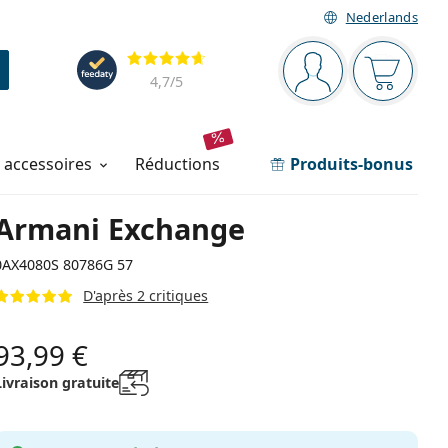
Nederlands
Barre de navigation
Évaluation
Vous êtes connec
Votre pa
4,7
/5
t accessoires
réductions
Produits-bonus
Armani Exchange
0AX4080S 80786G 57
D'après 2 critiques
93,99 €
Livraison gratuite