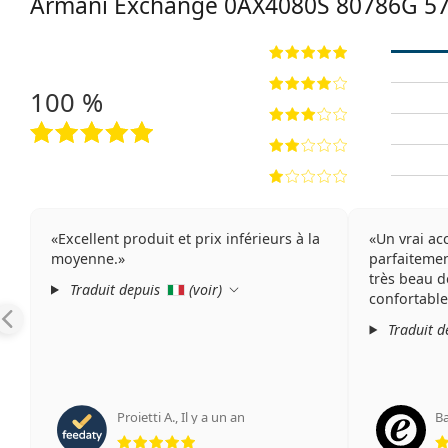
Armani Exchange
0AX4080S 80786G 5
100 %
Excellent produit et prix inférieurs à la
Un vrai ac
moyenne.
parfaiteme
très beau d
Traduit depuis
(
voir
)
confortable
Traduit d
Proietti A.
,
Il y a un an
B
évaluation 5 sur 5