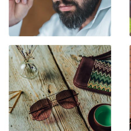
Poids:
95 g
Plaquettes de nez ajustables:
Non
Accessoires
Étui:
Non
Tissu de nettoyage:
Oui
Autres
Sexe:
Pour hommes
Catégorie:
Lunettes de soleil
Marque:
Armani Exchange
Utilisation:
Mode
Code:
0AX4080S 80786G 5
Disponible avec correction:
Non