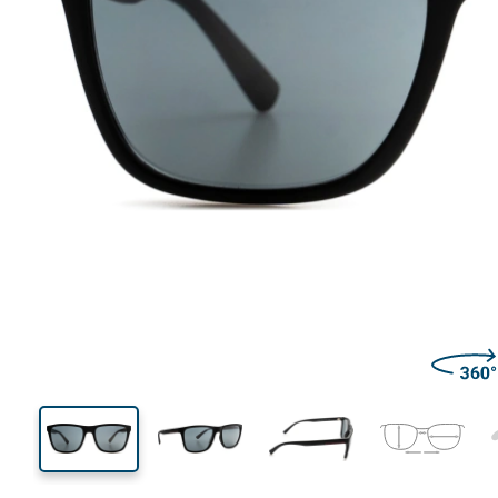
140 mm
Largeur des verres
Largeu
des verr
44 mm
57 mm
Largeur des verres
Largeur des verres