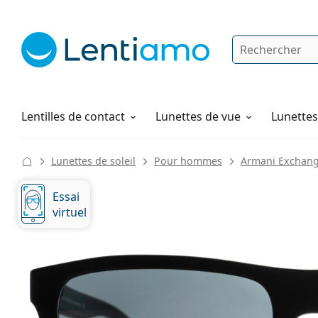
Rechercher
Je suis déjà client chez Lentiamo
Navigation sur le site
Solutions
Comment commander
Lentilles de contact
Lunettes de vue
Lunettes 
Lunettes de soleil
Pour hommes
Armani Exchan
Essai
virtuel