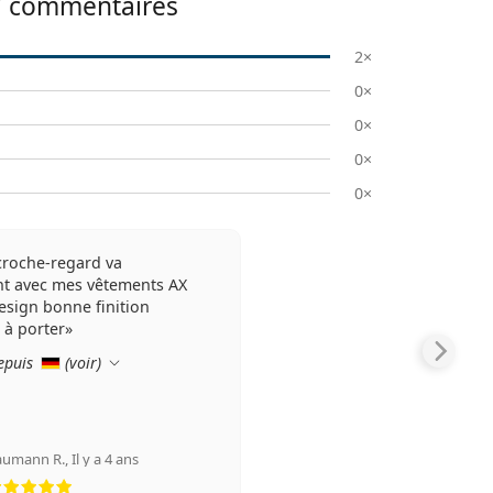
7
commentaires
2×
0×
0×
0×
0×
croche-regard va
nt avec mes vêtements AX
esign bonne finition
 à porter
epuis
(
voir
)
aumann R.
,
Il y a 4 ans
évaluation 5 sur 5